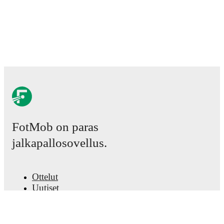
FotMob on paras
jalkapallosovellus.
Ottelut
Uutiset
Siirtokeskus
Huhut
TV-ohjelmatiedot