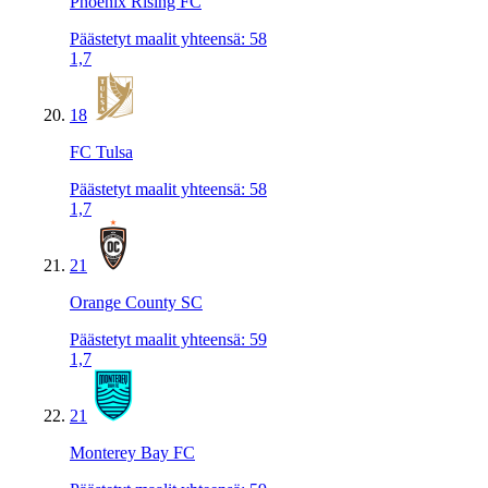
Phoenix Rising FC
Päästetyt maalit yhteensä
:
58
1,7
18
FC Tulsa
Päästetyt maalit yhteensä
:
58
1,7
21
Orange County SC
Päästetyt maalit yhteensä
:
59
1,7
21
Monterey Bay FC