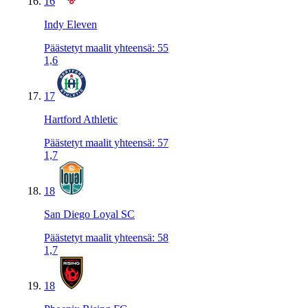
16
Indy Eleven
Päästetyt maalit yhteensä
:
55
1,6
17
Hartford Athletic
Päästetyt maalit yhteensä
:
57
1,7
18
San Diego Loyal SC
Päästetyt maalit yhteensä
:
58
1,7
18