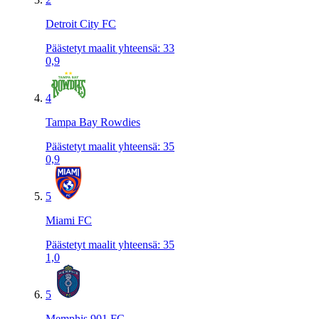
Detroit City FC
Päästetyt maalit yhteensä
:
33
0,9
4
Tampa Bay Rowdies
Päästetyt maalit yhteensä
:
35
0,9
5
Miami FC
Päästetyt maalit yhteensä
:
35
1,0
5
Memphis 901 FC