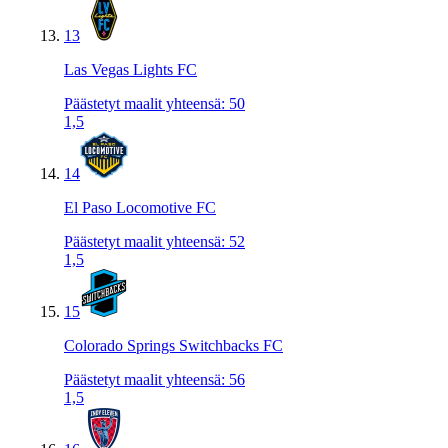
13
Las Vegas Lights FC
Päästetyt maalit yhteensä
:
50
1,5
14
El Paso Locomotive FC
Päästetyt maalit yhteensä
:
52
1,5
15
Colorado Springs Switchbacks FC
Päästetyt maalit yhteensä
:
56
1,5