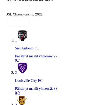
1
San Antonio FC
Päästetyt maalit yhteensä
:
27
0,7
2
Louisville City FC
Päästetyt maalit yhteensä
:
33
0,9
2