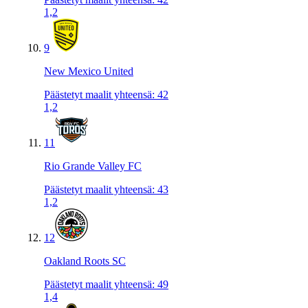
1,2
9
New Mexico United
Päästetyt maalit yhteensä
:
42
1,2
11
Rio Grande Valley FC
Päästetyt maalit yhteensä
:
43
1,2
12
Oakland Roots SC
Päästetyt maalit yhteensä
:
49
1,4