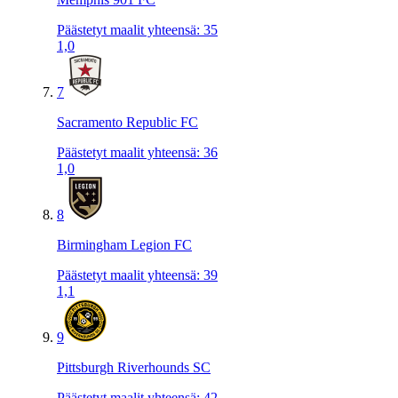
Päästetyt maalit yhteensä
:
35
1,0
7
Sacramento Republic FC
Päästetyt maalit yhteensä
:
36
1,0
8
Birmingham Legion FC
Päästetyt maalit yhteensä
:
39
1,1
9
Pittsburgh Riverhounds SC
Päästetyt maalit yhteensä
:
42