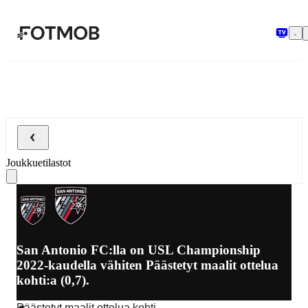
Siirry pääsisältöön
Joukkuetilastot
San Antonio FC:lla on USL Championship
2022-kaudella vähiten Päästetyt maalit ottelua
kohti:a (0,7).