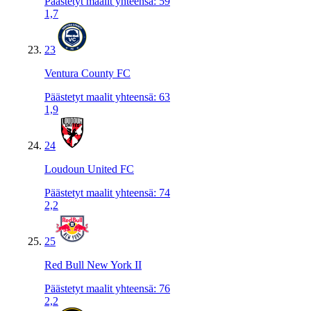
Päästetyt maalit yhteensä
:
59
1,7
23
Ventura County FC
Päästetyt maalit yhteensä
:
63
1,9
24
Loudoun United FC
Päästetyt maalit yhteensä
:
74
2,2
25
Red Bull New York II
Päästetyt maalit yhteensä
:
76
2,2