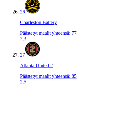
26
Charleston Battery
Päästetyt maalit yhteensä
:
77
2,3
27
Atlanta United 2
Päästetyt maalit yhteensä
:
85
2,5