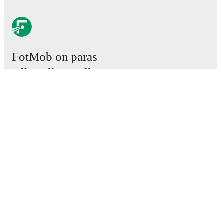
FotMob on paras
jalkapallosovellus.
Ottelut
Uutiset
Siirtokeskus
Huhut
TV-ohjelmatiedot
Tietoja meistä
Urat
Mainosta meillä
Lineup Builder
FAQ
Miesten FIFA-sijoitukset