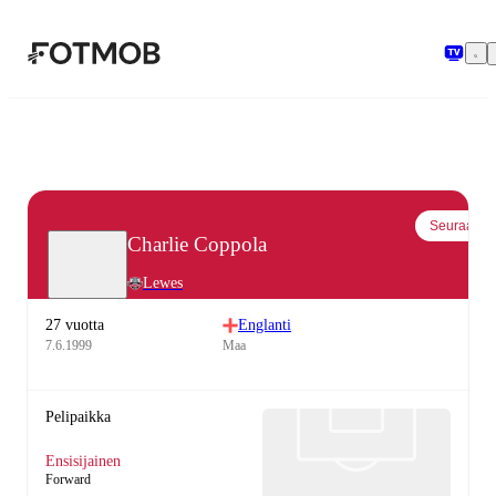
Siirry pääsisältöön
Seuraa
Charlie Coppola
Lewes
27 vuotta
Englanti
7.6.1999
Maa
Pelipaikka
Ensisijainen
Forward