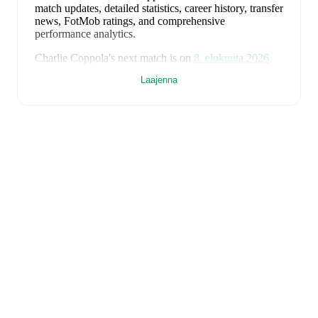
match updates, detailed statistics, career history, transfer
news, FotMob ratings, and comprehensive
performance analytics.
Charlie Coppola
's next match is on
8. elokuuta 2026
when
Lewes
face
Enfield Town
in the
Isthmian
Laajenna
Premier Division
.
Charlie Coppola
currently plays for
Lewes
.
Charlie Coppola
is from
England
, and the
national
team includes
Jordan Pickford
,
Ezri Konsa
,
Nico
O'Reilly
,
Declan Rice
,
John Stones
,
Marc Guéhi
,
Bukayo Saka
,
Elliot Anderson
,
Harry Kane
,
Jude
Bellingham
,
Marcus Rashford
,
Trevoh Chalobah
,
Dean
Henderson
,
Jordan Henderson
,
Daniel Burn
,
Kobbie
Mainoo
,
Morgan Rogers
,
Anthony Gordon
,
Ollie
Watkins
,
Noni Madueke
,
Eberechi Eze
,
Ivan Toney
,
James Trafford
,
Reece James
,
Djed Spence
,
and
Jarell
Quansah
.
Explore each player's page on FotMob for
comprehensive statistics, match history, and
international career data.
FotMob provides comprehensive coverage of
Charlie
Coppola
, including career statistics, match-by-match