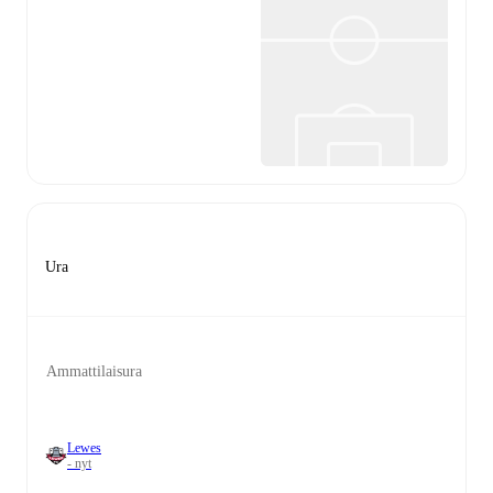
Ura
Ammattilaisura
Lewes
- nyt