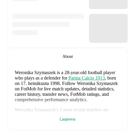
About
Weronika Szymaszek
is a 28-year-old football player
who plays as a defender
for
Parma Calcio 1913
, born
on 17. heinäkuuta 1998
.
Follow Weronika Szymaszek
on FotMob for live match updates, detailed statistics,
career history, transfer news, FotMob ratings, and
comprehensive performance analytics.
Weronika Szymaszek
's
1
most recent matches are
shown below. Visit each match page for full details
Laajenna
including lineups, match events, and advanced
statistics: