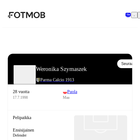
Siirry pääsisältöön
Seuraa
Weronika Szymaszek
Parma Calcio 1913
28 vuotta
Puola
17.7.1998
Maa
Pelipaikka
Ensisijainen
Defender