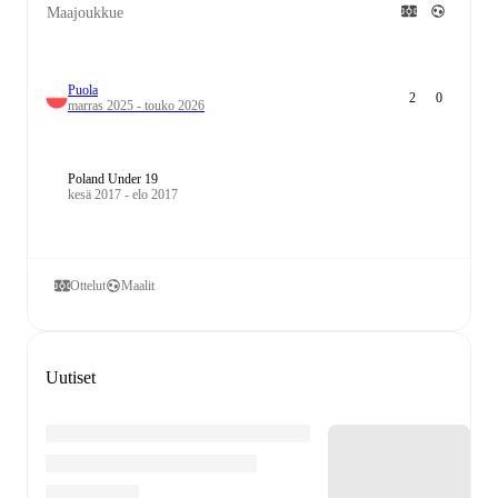
Maajoukkue
Puola
2
0
marras 2025 - touko 2026
Poland Under 19
kesä 2017 - elo 2017
Ottelut
Maalit
Uutiset