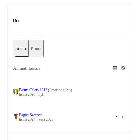
Ura
Seura
Kausi
Ammattilaisura
Parma Calcio 1913
(Ilmainen siirto)
heinä 2026 - nyt
Pogon Szczecin
2
0
heinä 2024 - kesä 2026