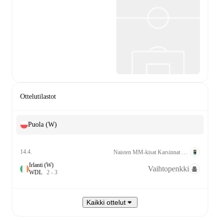
Ottelutilastot
Puola (W)
14.4.
Naisten MM-kisat Karsinnat UEFA League A Grp. 2
Irlanti (W)
Vaihtopenkki
W
D
L
2
-
3
Kaikki ottelut