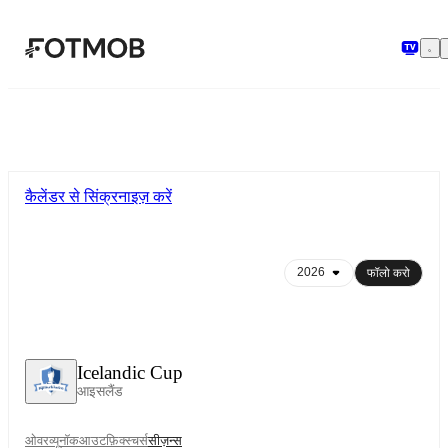
मुख्य सामग्री पर जाएँ
कैलेंडर से सिंक्रनाइज़ करें
फॉलो करो
Icelandic Cup
आइसलैंड
ओवरव्यू
नॉकआउट
फ़िक्स्चर्स
सीज़न्स