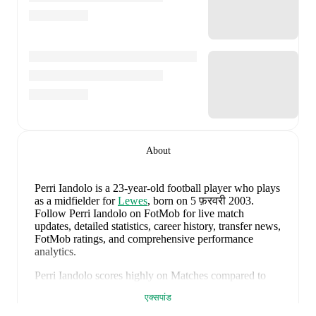
About
Perri Iandolo
is a 23-year-old football player who plays
as a midfielder
for
Lewes
, born on 5 फ़रवरी 2003
.
Follow Perri Iandolo on FotMob for live match
updates, detailed statistics, career history, transfer news,
FotMob ratings, and comprehensive performance
analytics.
Perri Iandolo
scores highly on
Matches
compared to
midfielders
in the
their league
.
एक्सपांड
Perri Iandolo
's next match is on
8 अगस्त 2026
when