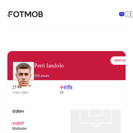
मुख्य सामग्री पर जाएँ
फॉलो करो
Perri Iandolo
Lewes
23 वर्ष
इंग्लैंड
5 फ़र॰ 2003
देश
पोज़ीशन
प्राईमरी
Midfielder