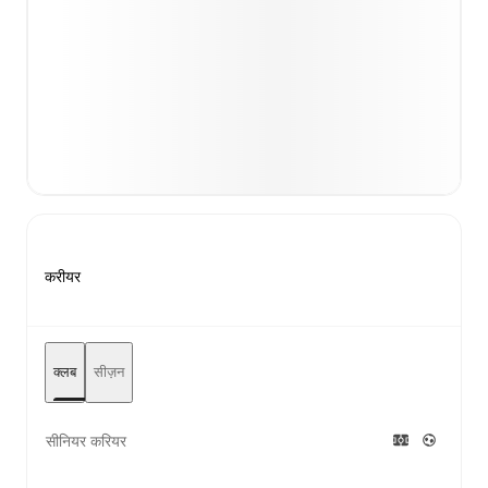
करीयर
क्लब
सीज़न
सीनियर करियर