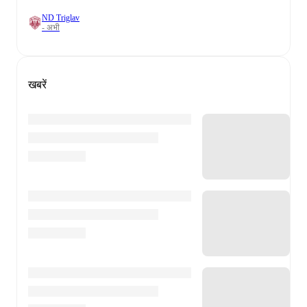
ND Triglav
- अभी
खबरें