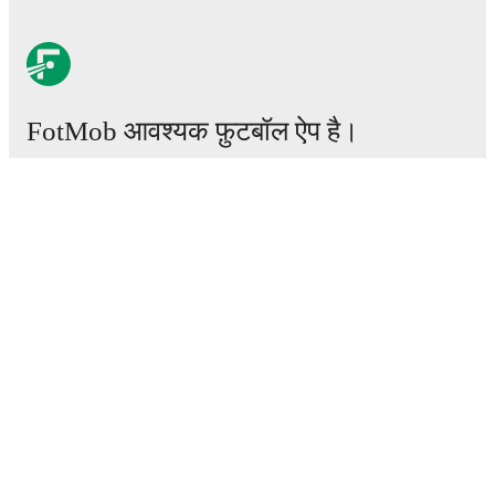
FotMob आवश्यक फ़ुटबॉल ऐप है।
मैचेस
खबरें
ट्रांसफर सेंटर
अफवाहें
टीवी शेड्यूल
हमारे बारे में
करियर
विज्ञापन
Lineup Builder
FAQ
फीफा रैंकिंग्स पुरुष
फीफा रैंकिंग्स महिला