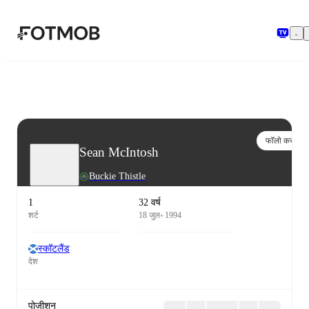
मुख्य सामग्री पर जाएँ
फॉलो करो
Sean McIntosh
Buckie Thistle
1
32 वर्ष
शर्ट
18 जुल॰ 1994
स्कॉटलैंड
देश
पोज़ीशन