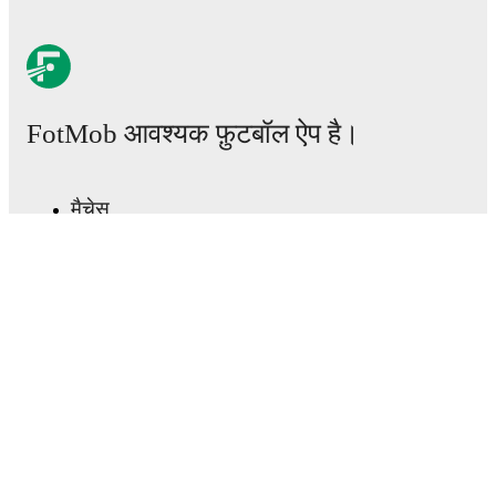
FotMob आवश्यक फ़ुटबॉल ऐप है।
मैचेस
खबरें
ट्रांसफर सेंटर
अफवाहें
टीवी शेड्यूल
हमारे बारे में
करियर
विज्ञापन
Lineup Builder
FAQ
फीफा रैंकिंग्स पुरुष
फीफा रैंकिंग्स महिला