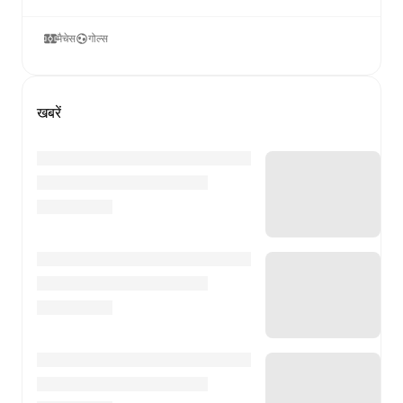
मैचेस
गोल्स
खबरें