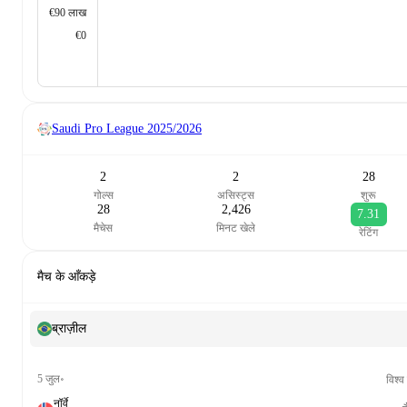
€90 लाख
€0
Saudi Pro League
2025/2026
2
2
28
गोल्स
असिस्ट्स
शुरू
28
2,426
7.31
मैचेस
मिनट खेले
रेटिंग
मैच के आँकड़े
ब्राज़ील
5 जुल॰
विश्
नॉर्वे