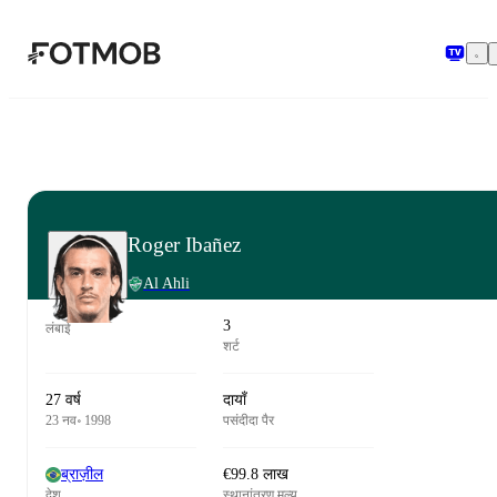
मुख्य सामग्री पर जाएँ
Roger Ibañez
Al Ahli
3
लंबाई
शर्ट
27 वर्ष
दायाँ
23 नव॰ 1998
पसंदीदा पैर
ब्राज़ील
€99.8 लाख
देश
स्थानांतरण मूल्य