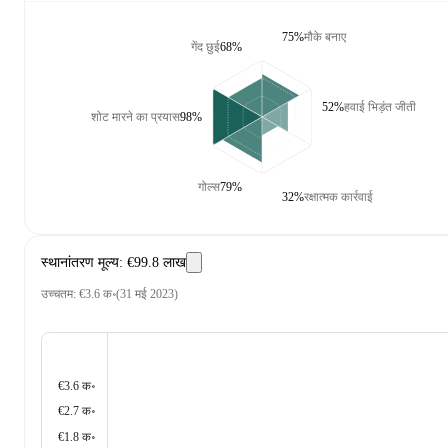
75%
मौके बनाए
गेंद छुई
68%
52%
हवाई भिड़ंत जीती
शोट मारने का प्रयास
98%
गोल्स
79%
32%
रक्षात्मक कार्रवाई
स्थानांतरण मूल्य
:
€99.8 लाख
उच्चतम
:
€3.6 क॰
(
31 मई 2023
)
€3.6 क॰
€2.7 क॰
€1.8 क॰