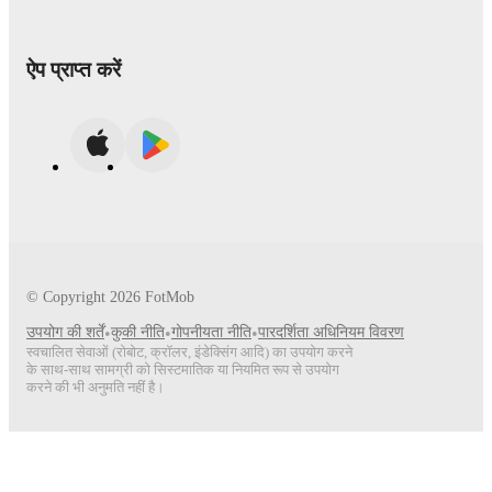
ऐप प्राप्त करें
© Copyright
2026
FotMob
उपयोग की शर्तें
•
कुकी नीति
•
गोपनीयता नीति
•
पारदर्शिता अधिनियम विवरण
स्वचालित सेवाओं (रोबोट, क्रॉलर, इंडेक्सिंग आदि) का उपयोग करने
के साथ-साथ सामग्री को सिस्टमातिक या नियमित रूप से उपयोग
करने की भी अनुमति नहीं है।
हमें फॉलो करो