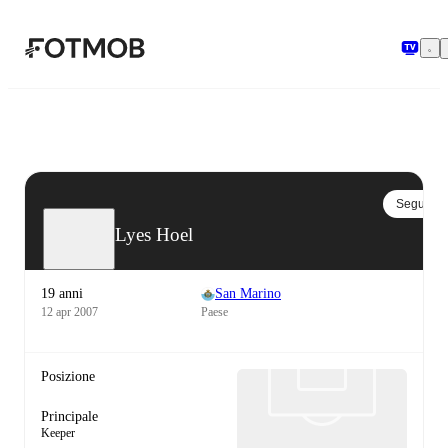
Vai al contenuto principale
Segui
Lyes Hoel
19 anni
San Marino
12 apr 2007
Paese
Posizione
Principale
Keeper