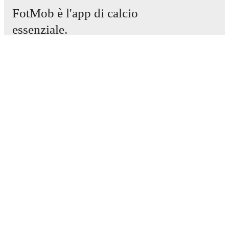
FotMob è l'app di calcio
essenziale.
Partite
Notizie
Centro trasferimenti
Voci
Programmazioni TV
Chi siamo
Carriere
Pubblicizza
Lineup Builder
FAQ
Classifiche uomini FIFA
Classifiche donne FIFA
Predittivo
Newsletter