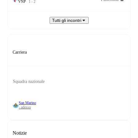
V
N
P
1
-
2
Tutti gli incontri
Carriera
Squadra nazionale
San Marino
- adesso
Notizie