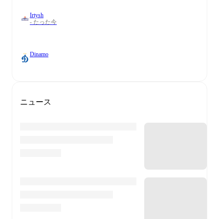
Irtysh
- たった今
Dinamo
ニュース