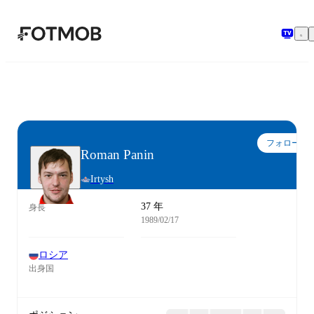
メインコンテンツへスキップ
フォロー
Roman Panin
Irtysh
37 年
身長
1989/02/17
ロシア
出身国