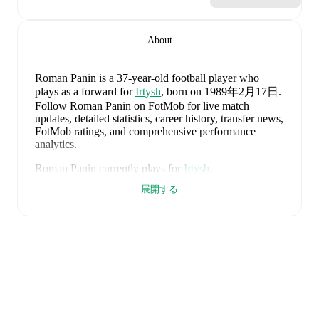
About
Roman Panin
is a 37-year-old football player who
plays as a forward
for
Irtysh
, born on 1989年2月17日
.
Follow Roman Panin on FotMob for live match
updates, detailed statistics, career history, transfer news,
FotMob ratings, and comprehensive performance
analytics.
Roman Panin
currently plays for
Irtysh
.
展開する
Roman Panin
's career has also included time at
Dinamo
Moscow
.
FotMob provides comprehensive coverage of
Roman
Panin
, including career statistics, match-by-match
ratings, transfer history, market value trends, and
detailed performance analytics.
Follow Roman Panin to
receive notifications about upcoming matches, goals,
and other key events.