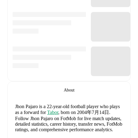
About
Jhon Pajaro
is a 22-year-old football player who plays
as a forward
for
Tabor
, born on 2004年7月14日
.
Follow Jhon Pajaro on FotMob for live match updates,
detailed statistics, career history, transfer news, FotMob
ratings, and comprehensive performance analytics.