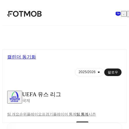
본문으로 건너뛰기
캘린더 동기화
팔로우
UEFA 유스 리그
국제
팀 개요
순위
플레이오프
경기
플레이어 통계
팀 통계
시즌