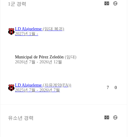
1군 경력
LD Alajuelense
(임대 복귀)
2027년 1월 -
Municipal de Pérez Zeledón
(임대)
2026년 7월 - 2026년 12월
LD Alajuelense
(자유계약(FA))
7
0
2025년 7월 - 2026년 7월
유소년 경력