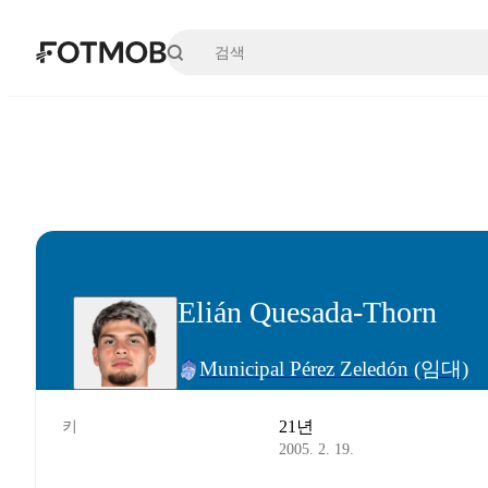
본문으로 건너뛰기
Elián Quesada-Thorn
Municipal Pérez Zeledón
(임대)
21년
키
2005. 2. 19.