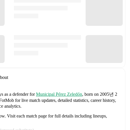
bout
ys as a defender
for
Municipal Pérez Zeledón
, born on 2005년 2
ob for live match updates, detailed statistics, career history,
e analytics.
. Visit each match page for full details including lineups,