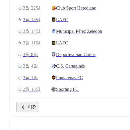
3월 22일
Club Sport Herediano
3월 18일
LAFC
3월 14일
Municipal Pérez Zeledón
3월 11일
LAFC
3월 8일
Deportiva San Carlos
3월 4일
C.S. Cartaginés
3월 1일
Puntarenas FC
2월 16일
Sporting FC
이전