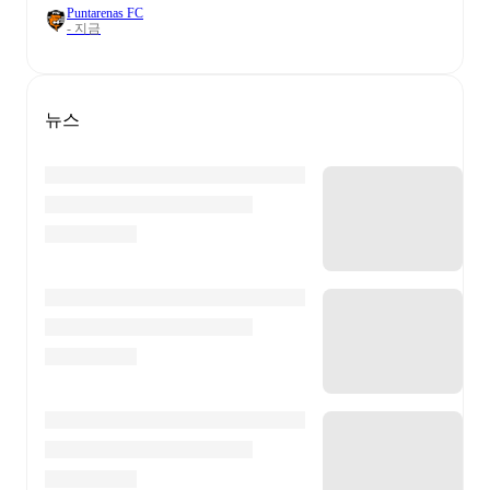
Puntarenas FC
- 지금
뉴스