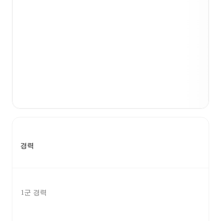
경력
1군 경력