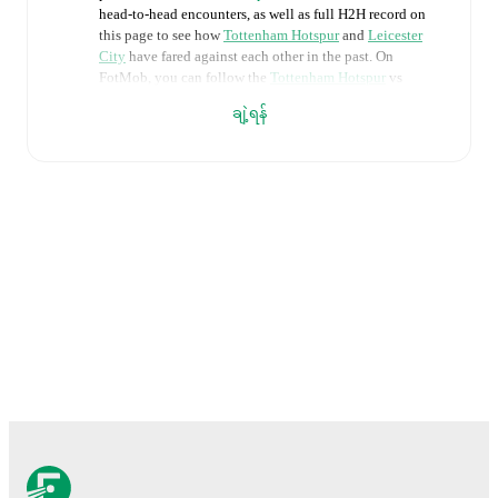
head-to-head encounters, as well as full H2H record on
this page to see how
Tottenham Hotspur
and
Leicester
City
have fared against each other in the past. On
FotMob, you can follow the
Tottenham Hotspur
vs
Leicester City
live score with a full set of match features,
ချဲ့ရန်
including:
Live updates: Every goal, card, substitution and key
moment instantly delivered on FotMob.
Real-time extensive stats powered by Opta:
Possession, shots, corners, big chances created, xG,
momentum, and shot maps.
The lineups are:
Tottenham Hotspur
(4-2-3-1)
:
Lize Kop
-
Josefine
Rybrink
,
Toko Koga
,
Clare Hunt
,
Amanda Nildén
-
Eveliina Summanen
,
Maika Hamano
-
Signe Gaupset
,
Olivia Holdt
,
Matilda Vinberg
-
Bethany England
.
Leicester City
(3-4-1-2)
:
Janina Leitzig
-
Sari Kees
,
Chantelle Swaby
,
Asmita Ale
-
Sarah Mayling
,