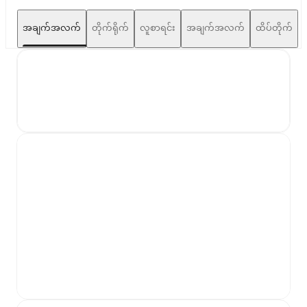
အချက်အလက်
တိုက်ရိုက်
လူစာရင်း
အချက်အလက်
ထိပ်တိုက်