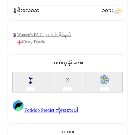
မိုးလေဝသ
၁၀°C
Women's FA Cup ၁/၁၆ ဖိုင်နယ်
Kirsty Dowle
ဘယ်သူ နိုင်မလဲ။
X
FotMob Predict ကိုကစားပါ
သတင်း