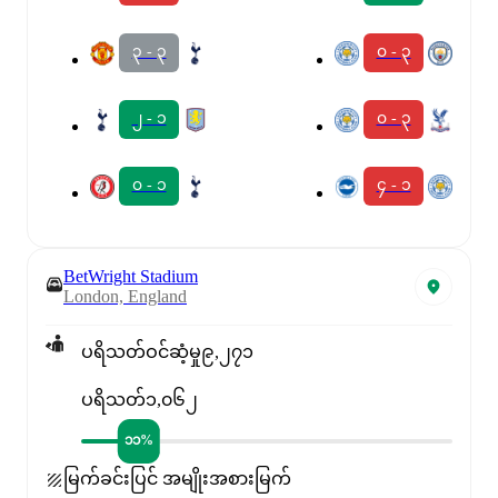
၃ - ၃
၀ - ၃
၂ - ၁
၀ - ၃
၀ - ၁
၄ - ၁
BetWright Stadium
London, England
ပရိသတ်ဝင်ဆံ့မှု
၉,၂၇၁
ပရိသတ်
၁,၀၆၂
၁၁%
မြက်ခင်းပြင် အမျိုးအစား
မြက်