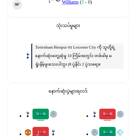
Williams
(
3
-
0
)
90‎’‎
သုံးသပ်မှုများ
Tottenham Hotspur က Leicester City ကို သူတို့ရဲ့
နောက်ဆုံးတွေ့ဆုံမှု 10 ကြိမ်အတွင်း တစ်ခါမှ မ
ရှုံးနိမ့်ဖူးသေးပါဘူး (8 ပွဲနိုင်၊ 2 ပွဲသရေ)။
နောက်ဆုံးပွဲများရလဒ်
၁ - ၀
၁ - ၀
၂ - ၁
၁ - ၀