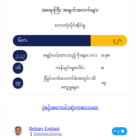
အရေးကြီး အချက်အလက်များ
ဘောလုံးပိုင်ဆိုင်မှု
၆၈%
၃၂%
၂.၂၂
မျှော်လင့်ထားသည့် ဂိုးများ (xG)
၀.၇၈
၁၆
ကန်သွင်းမှုပေါင်း
၈
ပြိုင်ဘက်ဘောက်စ်အတွင်း ထိ
၃၉
၁၄
တွေ့မှုများ
ပွဲစဉ်အကောင်းဆုံးကစားသမား
Bethany England
၈.၃
Tottenham Hotspur