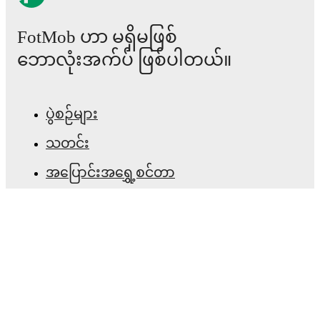
Samantha Tierney
,
Olivia McLoughlin
,
Ashleigh
Neville
-
Rosella Ayane
-
Noémie Mouchon
,
Shannon
O'Brien
.
FotMob ဟာ မရှိမဖြစ်
ဘောလုံးအက်ပ် ဖြစ်ပါတယ်။
Injury and suspension information are provided on
FotMob ahead of every match, giving you the latest
team news before lineups are announced.
ပွဲစဉ်များ
Team form & Head-to-head history: Compare recent
သတင်း
results and see how
Tottenham Hotspur
and
Leicester
City
have performed against each other.
The current
အပြောင်းအရွှေ့စင်တာ
head to head record for the teams are
Tottenham
Hotspur
9
win(s),
Leicester City
1
win(s), and
2
draw(s).
ကောလဟာလများ
တီဗွီ အစီအစဉ်များ
TV and streaming info: Find out where to watch the
match.
ကျွန်ုပ်တို့အကြောင်း
Live standings: Follow league tables and tournament
အလုပ်အခွင့်အလမ်းများ
info in real time.
ကြော်ငြာရန်