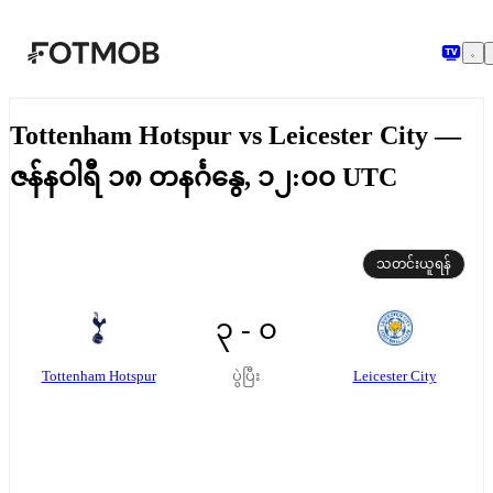
အဓိကအကြောင်းအရာသို့ ကျော်သွားရန်
Tottenham Hotspur vs Leicester City —
ဇန်နဝါရီ ၁၈ တနင်္ဂနွေ, ၁၂:၀၀ UTC
သတင်းယူရန်
၃ - ၀
Tottenham Hotspur
Leicester City
ပွဲပြီး