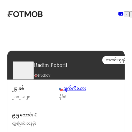
အဓိကအကြောင်းအရာသို့ ကျော်သွားရန်
သတင်းယူရန်
Radim Poboril
Puchov
၂၄ နှစ်
ချက်ကီးယား
၂၀၀၂ ဧ ၂၈
နိုင်ငံ
၉.၅ သောင်း €
လွှဲပြောင်းတန်ဖိုး