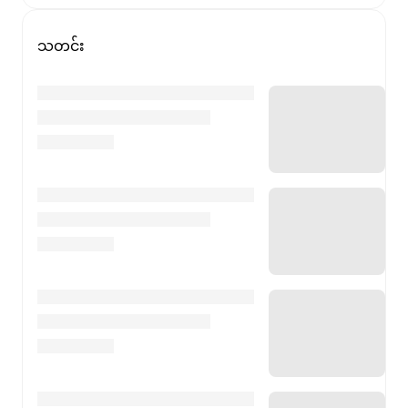
သတင်း