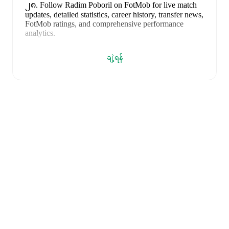
၂၈
.
Follow Radim Poboril on FotMob for live match
updates, detailed statistics, career history, transfer news,
FotMob ratings, and comprehensive performance
analytics.
Radim Poboril
currently plays for
Puchov
.
ချဲ့ရန်
Radim Poboril
is from
Czechia
, and the
national team
includes
Matej Kovár
,
David Zima
,
Tomás Holes
,
Robin Hranác
,
Vladimír Coufal
,
Stepán Chaloupek
,
Ladislav Krejcí
,
Vladimír Darida
,
Adam Hlozek
,
Patrik
Schick
,
Jan Kuchta
,
Lukás Cerv
,
Mojmír Chytil
,
David
Jurásek
,
Pavel Sulc
,
Jindrich Stanek
,
Lukás Provod
,
Michal Sadílek
,
Tomás Chory
,
Jaroslav Zeleny
,
David
Doudera
,
Tomás Soucek
,
Lukás Hornícek
,
Alexandr
Sojka
,
Hugo Sochurek
,
and
Denis Visinsky
.
Explore
each player's page on FotMob for comprehensive
statistics, match history, and international career data.
FotMob provides comprehensive coverage of
Radim
Poboril
, including career statistics, match-by-match
ratings, transfer history, market value trends, and
detailed performance analytics.
Follow Radim Poboril
to receive notifications about upcoming matches, goals,
and other key events.