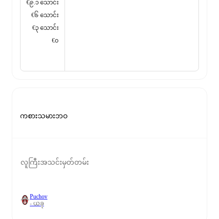
€၉.၁ သောင်း
€၆ သောင်း
€၃ သောင်း
€၀
ကစားသမားဘဝ
လူကြီးအသင်းမှတ်တမ်း
Puchov
- ယခု