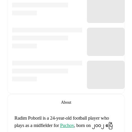
About
Radim Poboril
is a 24-year-old football player who
plays as a midfielder
for
Puchov
, born on ၂၀၀၂ ဧပြီ