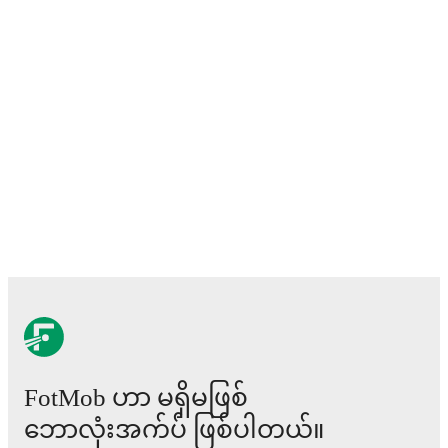
FotMob ဟာ မရှိမဖြစ်
ဘောလုံးအက်ပ် ဖြစ်ပါတယ်။