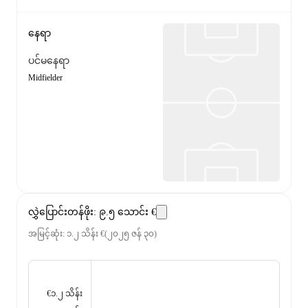
နေရာ
ပင်မနေရာ
Midfielder
လွှဲပြောင်းတန်ဖိုး
:
၉.၅ သောင်း €
အမြင့်ဆုံး
:
၁.၂ သိန်း €
(
၂၀၂၅ ဇန် ၃၀
)
€၁.၂ သိန်း