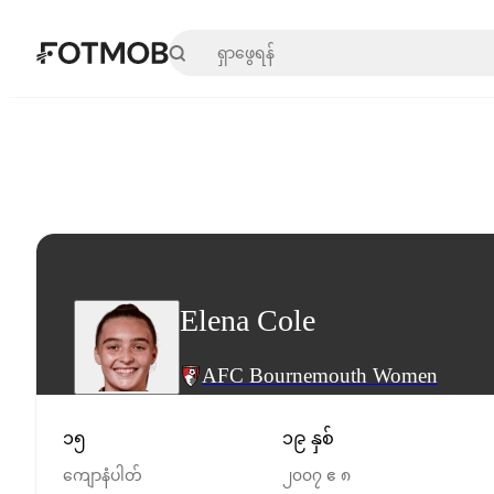
အဓိကအကြောင်းအရာသို့ ကျော်သွားရန်
Elena Cole
AFC Bournemouth Women
၁၅
၁၉ နှစ်
ကျောနံပါတ်
၂၀၀၇ ဧ ၈