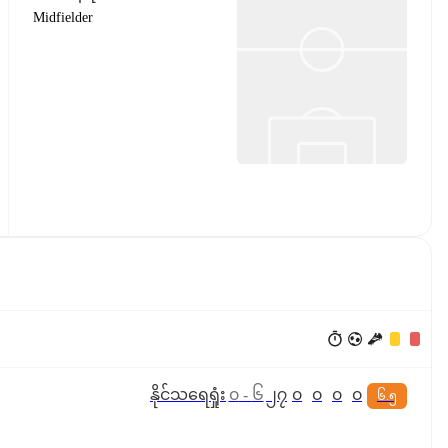
Midfielder
နိုင်
သရေ
ရှုံး
၀
-
၆
၂၇
၀
၀
၀
၀
၆.၅