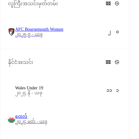
လူကြီးအသင်းမှတ်တမ်း
AFC Bournemouth Women
၂
၀
၂၀၂၅ ဇူ - ယခု
နိုင်ငံအသင်း
Wales Under 19
၁၁
၁
၂၀၂၄ နို - ယခု
ဝေးလ်
၂၀၂၄ မတ် - ယခု