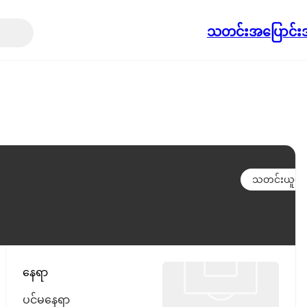
သတင်း
အပြောင်းအ
သတင်းယူရန်
နေရာ
ပင်မနေရာ