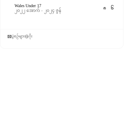
Wales Under 17
၈
၆
၂၀၂၂ အောက် - ၂၀၂၄ ဇွန်
ပွဲစဉ်များ
ဂိုး