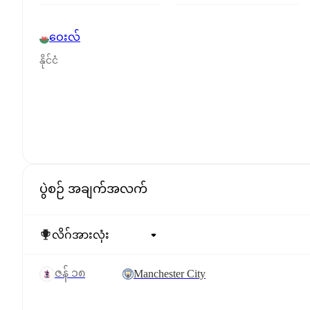
ဝေးလ်
နိုင်ငံ
ပွဲစဉ် အချက်အလက်
ဇန် ၁၈
Manchester City