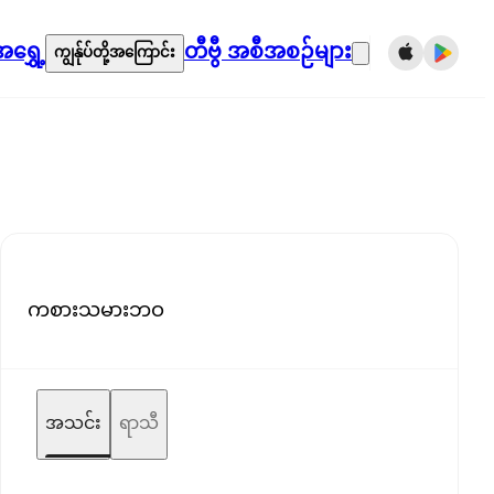
ရွှေ့
တီဗွီ အစီအစဉ်များ
ကျွန်ုပ်တို့အကြောင်း
ကစားသမားဘဝ
အသင်း
ရာသီ