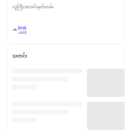
လူကြီးအသင်းမှတ်တမ်း
Irtysh
- ယခု
သတင်း