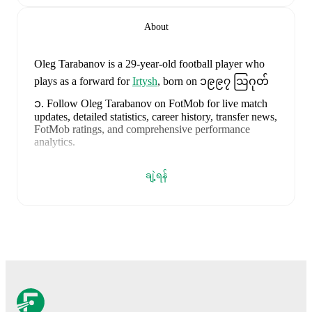
About
Oleg Tarabanov
is a 29-year-old football player who
plays as a forward
for
Irtysh
, born on ၁၉၉၇ ဩဂုတ်
၁
.
Follow Oleg Tarabanov on FotMob for live match
updates, detailed statistics, career history, transfer news,
FotMob ratings, and comprehensive performance
analytics.
Oleg Tarabanov
scores highly on
Minutes
compared to
ချဲ့ရန်
forwards
in the
their league
.
Oleg Tarabanov
currently plays for
Irtysh
.
Oleg Tarabanov
has competed in
Football National
League
. Each league page on FotMob provides
comprehensive coverage including standings, fixtures,
top scorers, and detailed team statistics.
FotMob provides comprehensive coverage of
Oleg
Tarabanov
, including career statistics, match-by-match
ratings, transfer history, market value trends, and