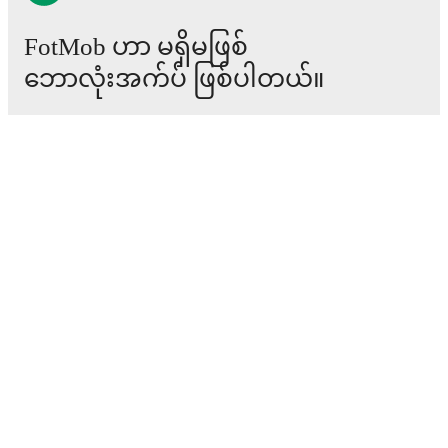
detailed performance analytics.
Follow Oleg Tarabanov
to receive notifications about upcoming matches, goals,
FotMob ဟာ မရှိမဖြစ်
and other key events.
ဘောလုံးအက်ပ် ဖြစ်ပါတယ်။
ပွဲစဉ်များ
သတင်း
အပြောင်းအရွှေ့စင်တာ
ကောလဟာလများ
တီဗွီ အစီအစဉ်များ
ကျွန်ုပ်တို့အကြောင်း
အလုပ်အခွင့်အလမ်းများ
ကြော်ငြာရန်