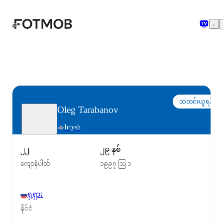
အဓိကအကြောင်းအရာသို့ ကျော်သွားရန်
သတင်းယူရန်
Oleg Tarabanov
Irtysh
၂၂
၂၉ နှစ်
ကျောနံပါတ်
၁၉၉၇ ဩ ၁
ရုရှား
နိုင်ငံ