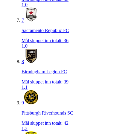
1,0
7
Sacramento Republic FC
Mål sluppet inn totalt
:
36
1,0
8
Birmingham Legion FC
Mål sluppet inn totalt
:
39
1,1
9
Pittsburgh Riverhounds SC
Mål sluppet inn totalt
:
42
1,2