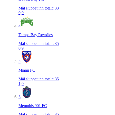
Mål sluppet inn totalt
:
33
0,9
4
Tampa Bay Rowdies
Mål sluppet inn totalt
:
35
0,9
5
Miami FC
Mål sluppet inn totalt
:
35
1,0
5
Memphis 901 FC
Mål sluppet inn totalt
:
35