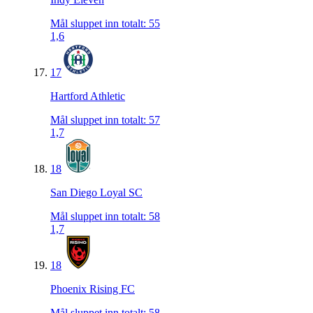
Mål sluppet inn totalt
:
55
1,6
17
Hartford Athletic
Mål sluppet inn totalt
:
57
1,7
18
San Diego Loyal SC
Mål sluppet inn totalt
:
58
1,7
18
Phoenix Rising FC
Mål sluppet inn totalt
:
58