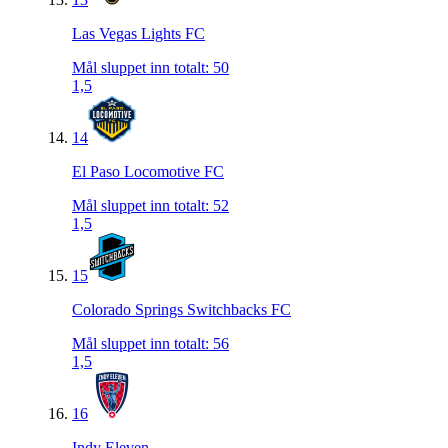
Las Vegas Lights FC
Mål sluppet inn totalt
:
50
1,5
14
El Paso Locomotive FC
Mål sluppet inn totalt
:
52
1,5
15
Colorado Springs Switchbacks FC
Mål sluppet inn totalt
:
56
1,5
16
Indy Eleven