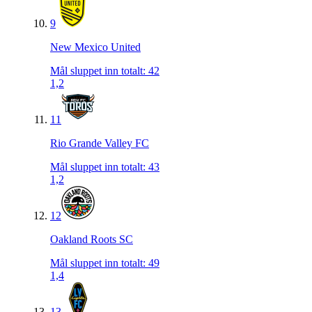
9
New Mexico United
Mål sluppet inn totalt
:
42
1,2
11
Rio Grande Valley FC
Mål sluppet inn totalt
:
43
1,2
12
Oakland Roots SC
Mål sluppet inn totalt
:
49
1,4
13