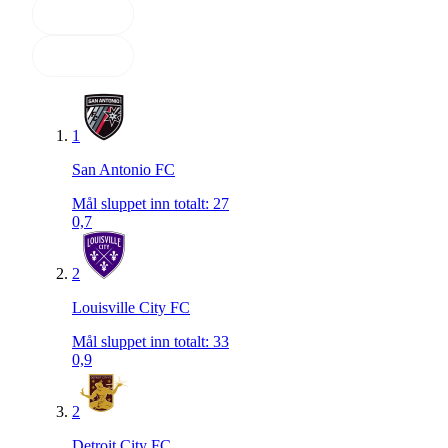
1
San Antonio FC
Mål sluppet inn totalt
:
27
0,7
2
Louisville City FC
Mål sluppet inn totalt
:
33
0,9
2
Detroit City FC