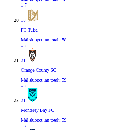
1,7
18
FC Tulsa
Mål sluppet inn totalt
:
58
1,7
21
Orange County SC
Mål sluppet inn totalt
:
59
1,7
21
Monterey Bay FC
Mål sluppet inn totalt
:
59
1,7