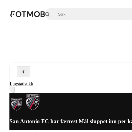
Hopp til hovedinnholdet
Lagstatistikk
San Antonio FC har færrest Mål sluppet inn per