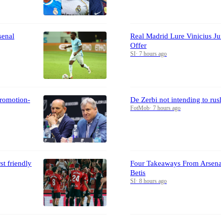
senal
Real Madrid Lure Vinicius J
Offer
SI
·
7 hours ago
romotion-
De Zerbi not intending to rus
FotMob
·
7 hours ago
st friendly
Four Takeaways From Arsenal
Betis
SI
·
8 hours ago