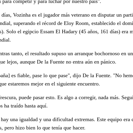
 para competir y para luchar por nuestro país".
días, Vozinha es el jugador más veterano en disputar un parti
ndial, superando el récord de Eloy Room, establecido el do
s). Solo el egipcio Essam El Hadary (45 años, 161 días) era
dial.
tras tanto, el resultado supuso un arranque bochornoso en un
gue lejos, aunque De la Fuente no entra aún en pánico.
aña] es fiable, pase lo que pase", dijo De la Fuente. "No he
que estaremos mejor en el siguiente encuentro.
frescura, puede pasar esto. Es algo a corregir, nada más. Seg
s ha traído hasta aquí.
hay una igualdad y una dificultad extremas. Este equipo era 
s, pero hizo bien lo que tenía que hacer.