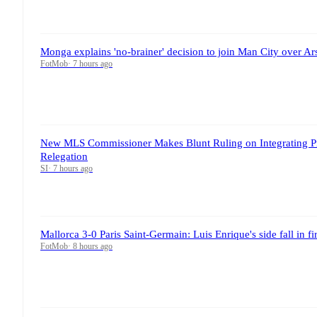
Monga explains 'no-brainer' decision to join Man City over Ar
FotMob
·
7 hours ago
New MLS Commissioner Makes Blunt Ruling on Integrating P
Relegation
SI
·
7 hours ago
Mallorca 3-0 Paris Saint-Germain: Luis Enrique's side fall in fir
FotMob
·
8 hours ago