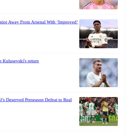
unior Away From Arsenal With ‘Improved’
h Kulusevski's return
’s Deserved Preseason Defeat to Real