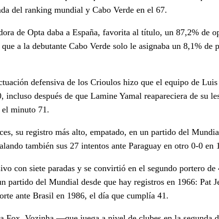
da del ranking mundial y Cabo Verde en el 67.
ora de Opta daba a España, favorita al título, un 87,2% de o
s que a la debutante Cabo Verde solo le asignaba un 8,1% de 
ctuación defensiva de los Crioulos hizo que el equipo de Luis
, incluso después de que Lamine Yamal reapareciera de su le
 el minuto 71.
ces, su registro más alto, empatado, en un partido del Mundia
alando también sus 27 intentos ante Paraguay en otro 0-0 en 
ivo con siete paradas y se convirtió en el segundo portero de
 un partido del Mundial desde que hay registros en 1966: Pat 
orte ante Brasil en 1986, el día que cumplía 41.
a Fox, Vozinha —que juega a nivel de clubes en la segunda d