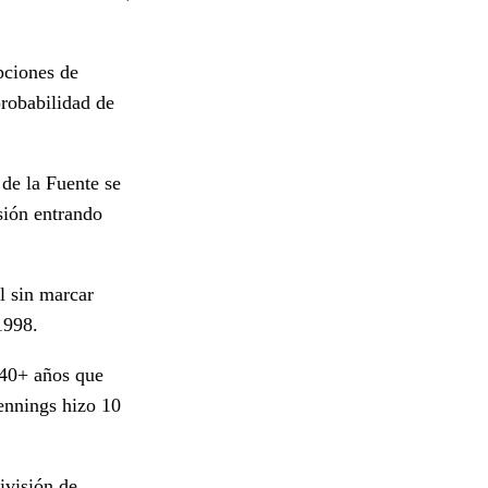
pciones de
probabilidad de
 de la Fuente se
sión entrando
l sin marcar
1998.
 40+ años que
Jennings hizo 10
ivisión de