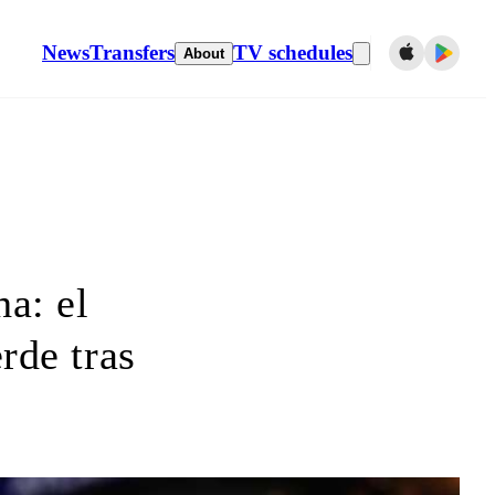
News
Transfers
TV schedules
About
a: el
rde tras