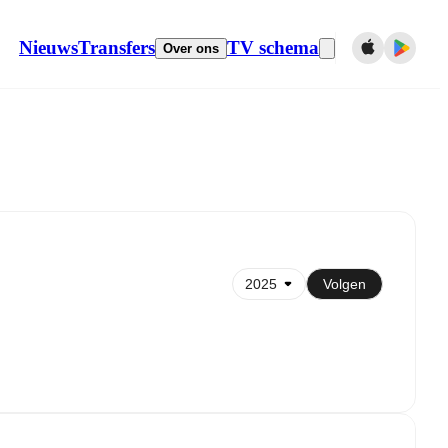
Nieuws
Transfers
TV schema
Over ons
Synchroniseren naar kalender
Volgen