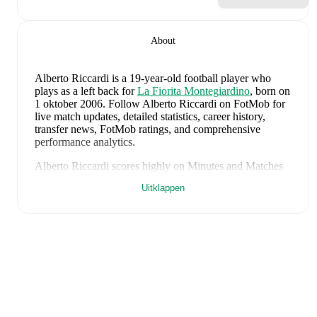
About
Alberto Riccardi
is a 19-year-old football player who
plays as a left back
for
La Fiorita Montegiardino
, born on
1 oktober 2006
.
Follow Alberto Riccardi on FotMob for
live match updates, detailed statistics, career history,
transfer news, FotMob ratings, and comprehensive
performance analytics.
Alberto Riccardi
scores highly on
Minutes
and
Matches
compared to
left backs
in the
their league
.
Uitklappen
Alberto Riccardi
's
8
most recent matches are shown
below. Visit each match page for full details including
lineups, match events, and advanced statistics:
5 juni 2026
:
1
-
2
loss
at home vs
Bangladesh
(
44
minutes
)
28 maart 2026
:
1
-
2
loss
at home vs
Faroe Islands
(
9
minutes
)
18 november 2025
:
1
-
7
loss
away at
Romania
(
90