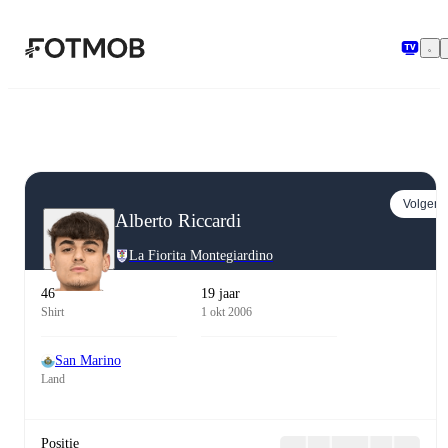
Ga naar hoofdinhoud
Volgen
Alberto Riccardi
La Fiorita Montegiardino
46
19 jaar
Shirt
1 okt 2006
San Marino
Land
Positie