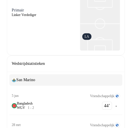
Primair
Linker Verdediger
LA
Wedstrijdstatistieken
San Marino
5 jun
Vriendschappelijk
Bangladesh
44‎’‎
-
W
G
V
1
-
2
28 mrt
Vriendschappelijk