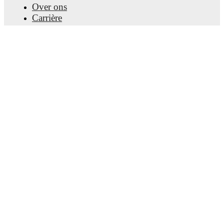
Over ons
Carrière
Adverteren
Lineup Builder
FAQ
FIFA-wereldranglijst mannen
FIFA-wereldranglijst vrouwen
Predictor
Nieuwsbrief
Download de app