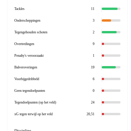
Tackles
11
Onderscheppingen
3
Tegengehouden schoten
2
Overtredingen
9
Penalty's veroorzaakt
1
Balveroveringen
19
Voorbijgedribbeld
6
Geen tegendoelpunten
0
Tegendoelpunten (op het veld)
24
xG tegen terwijl op het veld
20,51
Discipline