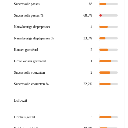
Succesvolle passes
66
Succesvolle passes %
68,0%
Nauwkeurige dieptepasses
4
Nauwkeurige dieptepasses %
33,3%
Kansen gecreëerd
2
Grote kansen gecreëerd
1
Succesvolle voorzetten
2
Succesvolle voorzetten %
22,2%
Balbezit
Dribbels gelukt
3