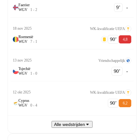
Faeröer
9‎’‎
-
W
G
V
1
-
2
18 nov 2025
WK-kwalificatie UEFA
Roemenië
90‎’‎
4,8
W
G
V
7
-
1
13 nov 2025
Vriendschappelijk
Tsjechië
90‎’‎
-
W
G
V
1
-
0
12 okt 2025
WK-kwalificatie UEFA
Cyprus
90‎’‎
6,2
W
G
V
0
-
4
Alle wedstrijden