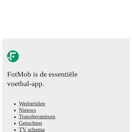
performance analytics.
Follow Alberto Riccardi to
receive notifications about upcoming matches, goals, and
other key events.
FotMob is de essentiële
voetbal-app.
Wedstrijden
Nieuws
Transfercentrum
Geruchten
TV schema