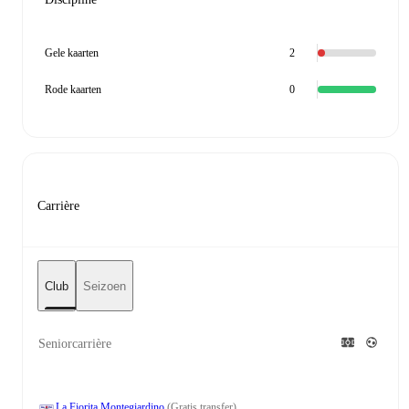
Gele kaarten
2
Rode kaarten
0
Carrière
Club
Seizoen
Seniorcarrière
La Fiorita Montegiardino
(Gratis transfer)