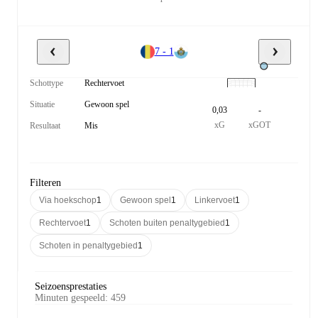
7 - 1
Schottype
Rechtervoet
Situatie
Gewoon spel
0,03
-
xG
xGOT
Resultaat
Mis
Filteren
Via hoekschop
1
Gewoon spel
1
Linkervoet
1
Rechtervoet
1
Schoten buiten penaltygebied
1
Schoten in penaltygebied
1
Seizoensprestaties
Minuten gespeeld
:
459