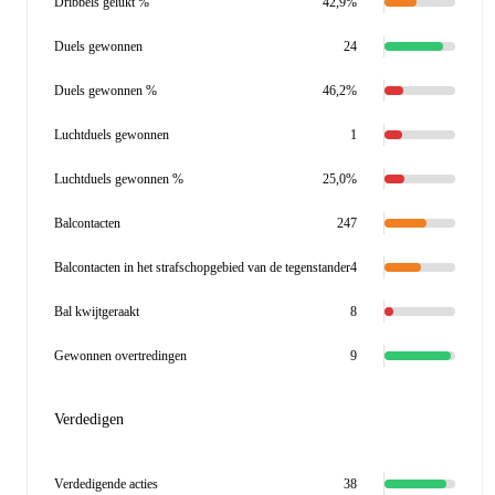
Dribbels gelukt %
42,9%
Duels gewonnen
24
Duels gewonnen %
46,2%
Luchtduels gewonnen
1
Luchtduels gewonnen %
25,0%
Balcontacten
247
Balcontacten in het strafschopgebied van de tegenstander
4
Bal kwijtgeraakt
8
Gewonnen overtredingen
9
Verdedigen
Verdedigende acties
38