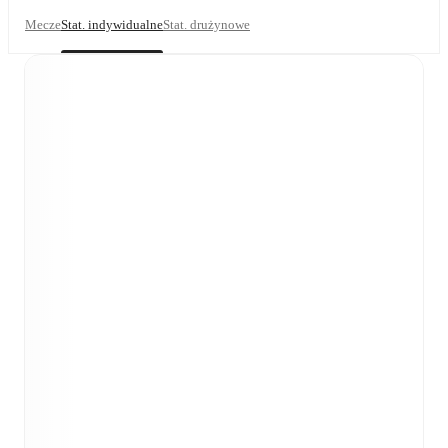
Mecze
Stat. indywidualne
Stat. drużynowe