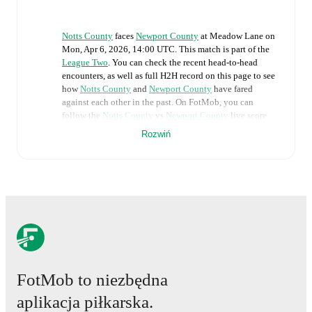
Notts County
faces
Newport County
at
Meadow Lane
on
Mon, Apr 6, 2026, 14:00 UTC
.
This match is part of the
League Two
. You can check the recent head-to-head
encounters, as well as full H2H record on this page to see
how
Notts County
and
Newport County
have fared
against each other in the past. On FotMob, you can
follow the
Notts County
vs
Newport County
live score
with a full set of match features, including:
Rozwiń
Live updates: Every goal, card, substitution and key
moment instantly delivered on FotMob.
Real-time extensive stats powered by Opta:
Possession, shots, corners, big chances created, xG,
momentum, and shot maps.
The lineups are:
FotMob to niezbędna
Notts County
(3-4-2-1)
:
James Belshaw
-
Lewis
aplikacja piłkarska.
Macari
,
Lucas Ness
,
Jacob Bedeau
-
Maziar Kouhyar
,