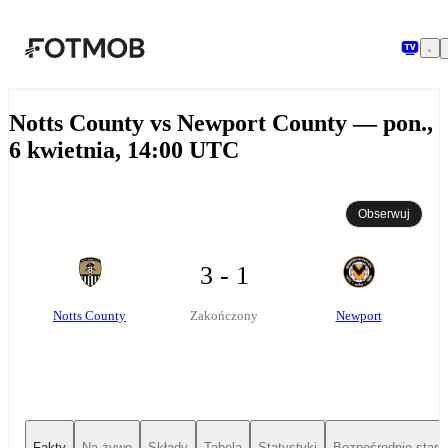
Przejdź do głównej treści
Notts County vs Newport County — pon.,
6 kwietnia, 14:00 UTC
Obserwuj
3 - 1
Notts County
Newport
Zakończony
Fakty
Na żywo
Składy
Tabela
Statystyki
Bezpośrednie starc