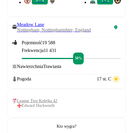
0 - 4
1 - 2
Meadow Lane
Nottingham, Nottinghamshire, England
Pojemność
19 588
Frekwencja
11 431
58%
Nawierzchnia
Trawiasta
Pogoda
17 st. C
League Two Kolejka 42
Edward Duckworth
Kto wygra?