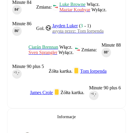
Minute 84
Luke Browne
Włącz.
Zmiana:
Maziar Kouhyar
Wyłącz.
84‎’‎
Minute 86
Jayden Luker
(
3
-
1
)
Gol.
asysta przez: Tom Iorpenda
86‎’‎
Minute 88
Ciarán Brennan
Włącz.
Zmiana:
Sven Sprangler
Wyłącz.
88‎’‎
Minute 90 plus 5
Żółta kartka.
Tom Iorpenda
+5
90‎’‎
Minute 90 plus 6
James Crole
Żółta kartka.
+6
90‎’‎
Informacje