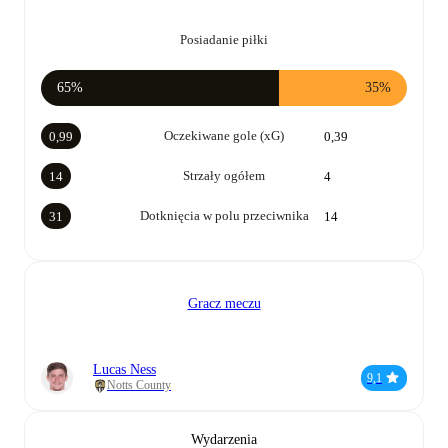
Posiadanie piłki
65%
35%
Oczekiwane gole (xG)
0,99
0,39
Strzały ogółem
14
4
Dotknięcia w polu przeciwnika
31
14
Gracz meczu
Lucas Ness
9,1
Notts County
Wydarzenia