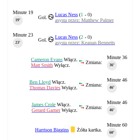
Minute 19
Lucas Ness
(
1
-
0
)
Gol.
asysta przez: Matthew Palmer
19‎’‎
Minute 23
Lucas Ness
(
2
-
0
)
Gol.
asysta przez: Keanan Bennetts
23‎’‎
Minute 36
Cameron Evans
Włącz.
Zmiana:
Matt Smith
Wyłącz.
36‎’‎
Minute 46
Ben Lloyd
Włącz.
Zmiana:
Thomas Davies
Wyłącz.
46‎’‎
Minute 46
James Crole
Włącz.
Zmiana:
Gerard Garner
Wyłącz.
46‎’‎
Minute 60
Harrison Biggins
Żółta kartka.
60‎’‎