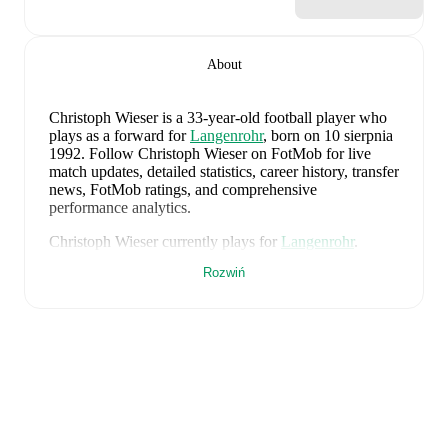
About
Christoph Wieser
is a 33-year-old football player who
plays as a forward
for
Langenrohr
, born on 10 sierpnia
1992
.
Follow Christoph Wieser on FotMob for live
match updates, detailed statistics, career history, transfer
news, FotMob ratings, and comprehensive
performance analytics.
Christoph Wieser
currently plays for
Langenrohr
.
Rozwiń
Christoph Wieser
's career has also included time at
SV
Horn
and
SC Retz
.
Christoph Wieser
is from
Austria
, and the
national team
includes
Alexander Schlager
,
David Affengruber
,
Kevin Danso
,
Xaver Schlager
,
Stefan Posch
,
Nicolas
Seiwald
,
Marko Arnautovic
,
David Alaba
,
Marcel
Sabitzer
,
Florian Grillitsch
,
Michael Gregoritsch
,
Florian Wiegele
,
Patrick Pentz
,
Sasa Kalajdzic
,
Philipp
Lienhart
,
Phillipp Mwene
,
Carney Chukwuemeka
,