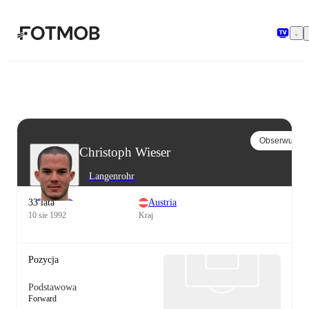
Przejdź do głównej treści
Obserwuj
Christoph Wieser
Langenrohr
33 lata
Austria
10 sie 1992
Kraj
Pozycja
Podstawowa
Forward