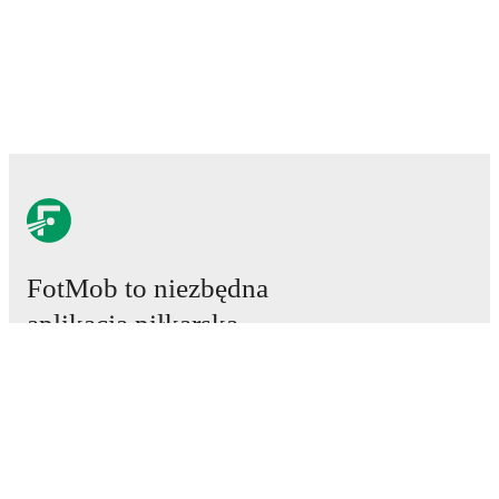
FotMob to niezbędna
aplikacja piłkarska.
Mecze
Newsy
Centrum Transferów
Plotki
Program TV