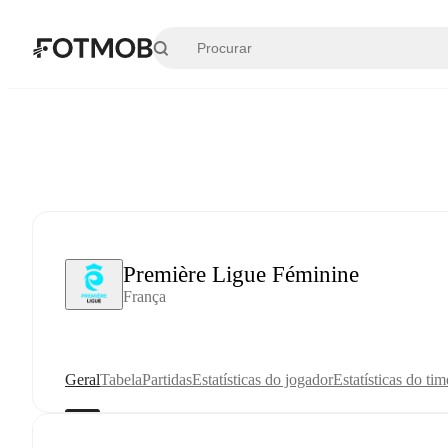
Pular para o conteúdo principal
Première Ligue Féminine
França
Geral
Tabela
Partidas
Estatísticas do jogador
Estatísticas do tim