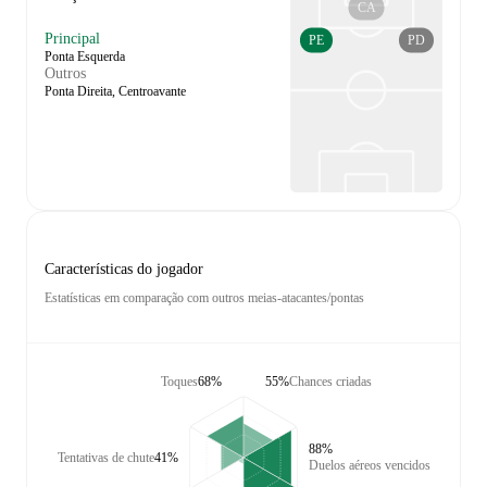
CA
Principal
PE
PD
Ponta Esquerda
Outros
Ponta Direita, Centroavante
Características do jogador
Estatísticas em comparação com outros meias-atacantes/pontas
Toques
68%
55%
Chances criadas
88%
Tentativas de chute
41%
Duelos aéreos vencidos