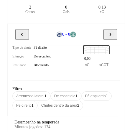
2
0
0,13
Chutes
Gols
xG
0 - 0
Tipo de chute
Pé direito
Situação
De escanteio
0,06
-
xG
xGOT
Resultado
Bloqueado
Filtro
Arremesso lateral
1
De escanteio
1
Pé esquerdo
1
Pé direito
1
Chutes dentro da área
2
Desempenho na temporada
Minutos jogados
:
174