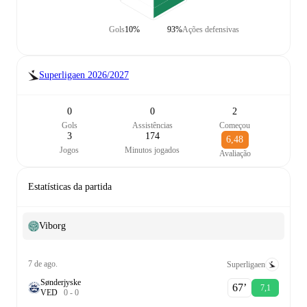
Gols
10%
93%
Ações defensivas
Superligaen
2026/2027
0
0
2
Gols
Assistências
Começou
3
174
6,48
Jogos
Minutos jogados
Avaliação
Estatísticas da partida
Viborg
7 de ago.
Superligaen
Sønderjyske
67‎’‎
7,1
V
E
D
0
-
0