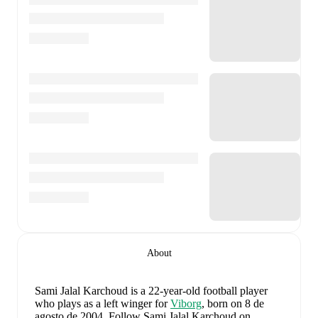
About
Sami Jalal Karchoud
is a 22-year-old football player
who plays as a left winger
for
Viborg
, born on 8 de
agosto de 2004
.
Follow Sami Jalal Karchoud on