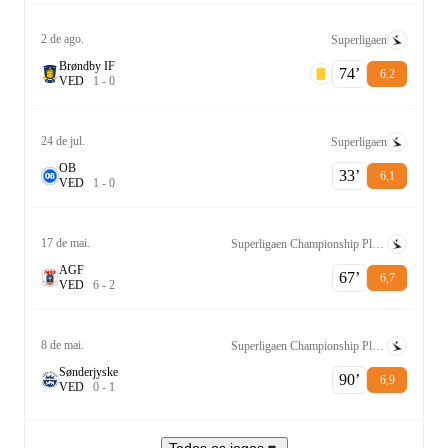
2 de ago.
Superligaen
Brøndby IF
74‎’‎
6,2
V
E
D
1
-
0
24 de jul.
Superligaen
OB
33‎’‎
6,1
V
E
D
1
-
0
17 de mai.
Superligaen Championship Playoff
AGF
67‎’‎
6,7
V
E
D
6
-
2
8 de mai.
Superligaen Championship Playoff
Sønderjyske
90‎’‎
6,9
V
E
D
0
-
1