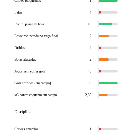
Chutes bloqueados
1
Faltas
4
Recup. posse de bola
10
Posse recuperada no terço final
2
Dribles
4
Bolas afastadas
2
Jogos sem sofrer gols
0
Gols sofridos (em campo)
0
xG contra enquanto em campo
2,39
Disciplina
Cartões amarelos
1