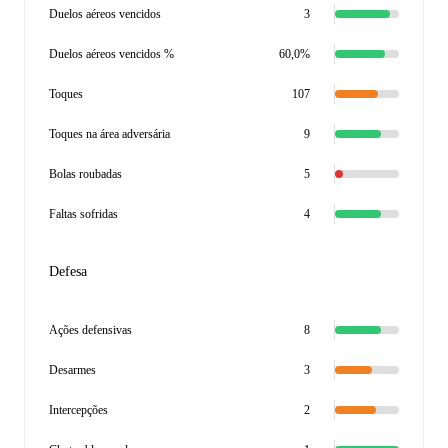
Duelos aéreos vencidos
3
Duelos aéreos vencidos %
60,0%
Toques
107
Toques na área adversária
9
Bolas roubadas
5
Faltas sofridas
4
Defesa
Ações defensivas
8
Desarmes
3
Intercepções
2