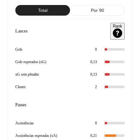
Total
Por 90
Rank
Lances
Gols
0
Gols esperados (xG)
0,13
xG sem pênaltis
0,13
Chutes
2
Passes
Assistências
0
Assistências esperadas (xA)
0,21