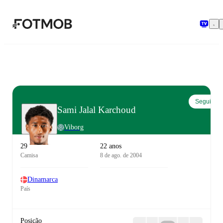
Pular para o conteúdo principal
Seguir
Sami Jalal Karchoud
Viborg
29
22 anos
Camisa
8 de ago. de 2004
Dinamarca
País
Posição