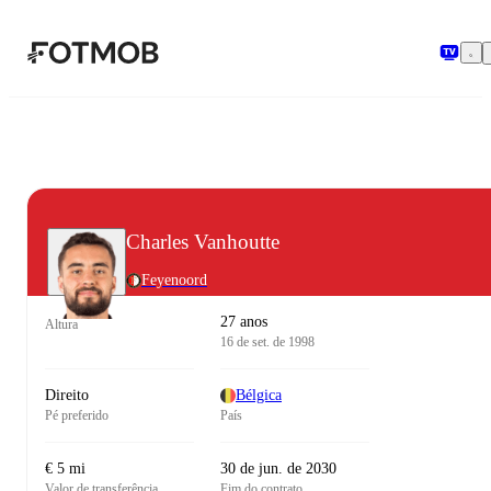
Pular para o conteúdo principal
Charles Vanhoutte
Feyenoord
27 anos
Altura
16 de set. de 1998
Direito
Bélgica
Pé preferido
País
€ 5 mi
30 de jun. de 2030
Valor de transferência
Fim do contrato