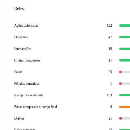
Defesa
Ações defensivas
122
Desarmes
47
Intercepções
19
Chutes bloqueados
11
Faltas
35
Pênaltis cometidos
1
Recup. posse de bola
103
Posse recuperada no terço final
8
Dribles
21