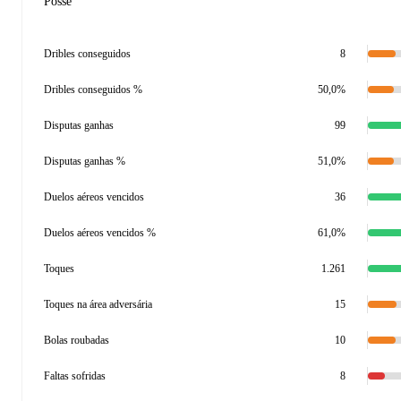
Posse
Dribles conseguidos
8
Dribles conseguidos %
50,0%
Disputas ganhas
99
Disputas ganhas %
51,0%
Duelos aéreos vencidos
36
Duelos aéreos vencidos %
61,0%
Toques
1.261
Toques na área adversária
15
Bolas roubadas
10
Faltas sofridas
8