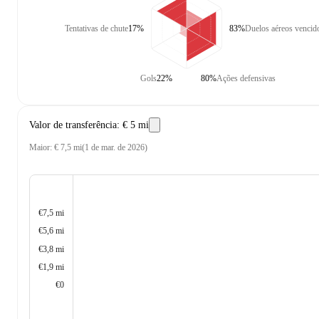
Tentativas de chute
17%
83%
Duelos aéreos vencid
Gols
22%
80%
Ações defensivas
Valor de transferência
:
€ 5 mi
Maior
:
€ 7,5 mi
(
1 de mar. de 2026
)
€7,5 mi
€5,6 mi
€3,8 mi
€1,9 mi
€0