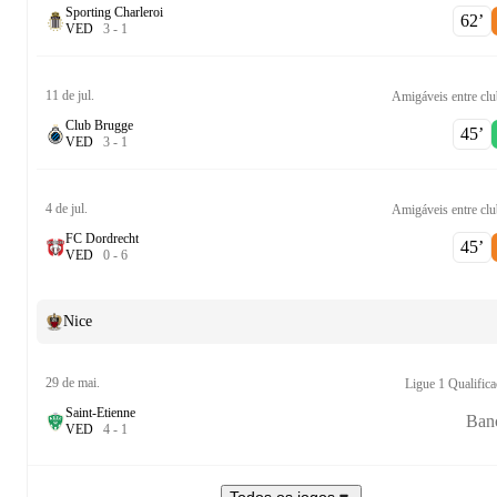
Sporting Charleroi
62‎’‎
V
E
D
3
-
1
11 de jul.
Amigáveis entre clu
Club Brugge
45‎’‎
V
E
D
3
-
1
4 de jul.
Amigáveis entre clu
FC Dordrecht
45‎’‎
V
E
D
0
-
6
Nice
29 de mai.
Ligue 1 Qualific
Saint-Etienne
Ban
V
E
D
4
-
1