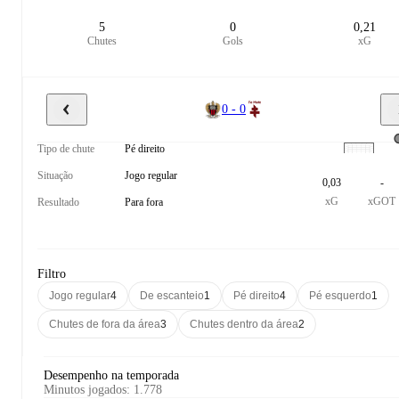
5
0
0,21
Chutes
Gols
xG
0 - 0
Tipo de chute
Pé direito
Situação
Jogo regular
0,03
-
xG
xGOT
Resultado
Para fora
Filtro
Jogo regular
4
De escanteio
1
Pé direito
4
Pé esquerdo
1
Chutes de fora da área
3
Chutes dentro da área
2
Desempenho na temporada
Minutos jogados
:
1.778