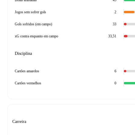
Bolas afastadas
45
Jogos sem sofrer gols
2
Gols sofridos (em campo)
33
xG contra enquanto em campo
33,51
Disciplina
Cartões amarelos
6
Cartões vermelhos
0
Carreira