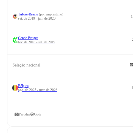
Tubize-Braine
(por empréstimo)
1
set. de 2019 - jun. de 2020
Cercle Brugge
fev. de 2018 - set. de 2019
Seleção nacional
Bélgica
ago. de 2025 - mar. de 2026
Partidas
Gols