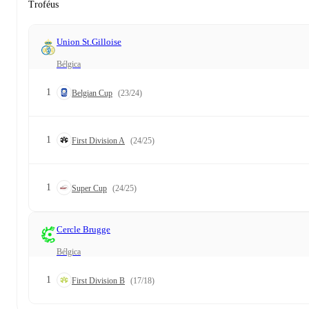
Troféus
Union St.Gilloise
Bélgica
1
Belgian Cup
(23/24)
1
First Division A
(24/25)
1
Super Cup
(24/25)
Cercle Brugge
Bélgica
1
First Division B
(17/18)