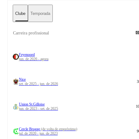
Clube
Temporada
Carreira profissional
Feyenoord
jun. de 2026 - agora
Nice
3
set. de 2025 - jun. de 2026
Union St.Gilloise
1
jun. de 2023 - set. de 2025
Cercle Brugge
(de volta de empréstimo)
9
jul. de 2020 - jun. de 2023