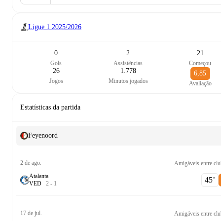
Ligue 1
2025/2026
0
2
21
Gols
Assistências
Começou
26
1.778
6,85
Jogos
Minutos jogados
Avaliação
Estatísticas da partida
Feyenoord
2 de ago.
Amigáveis entre clu
Atalanta
45‎’‎
V
E
D
2
-
1
17 de jul.
Amigáveis entre clu