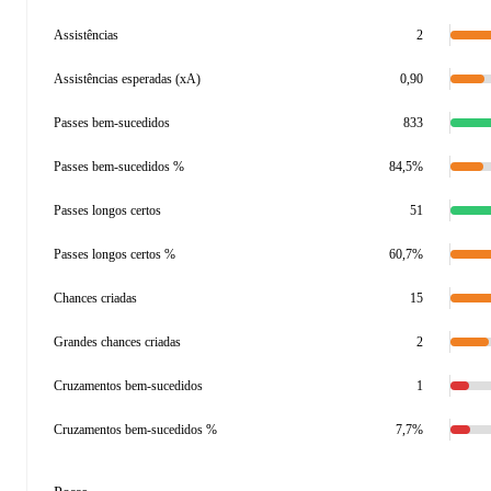
Assistências
2
Assistências esperadas (xA)
0,90
Passes bem-sucedidos
833
Passes bem-sucedidos %
84,5%
Passes longos certos
51
Passes longos certos %
60,7%
Chances criadas
15
Grandes chances criadas
2
Cruzamentos bem-sucedidos
1
Cruzamentos bem-sucedidos %
7,7%