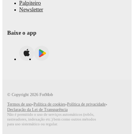
Palpiteiro
Newsletter
Baixe o app
© Copyright
2026
FotMob
Termos de uso
•
Política de cookies
•
Política de privacidade
•
Declaração da Lei de Transparência
Não é permitido o uso de serviços automáticos (robôs,
rastreadores, indexação etc.) bem como outros métodos
para uso sistemático ou regular.