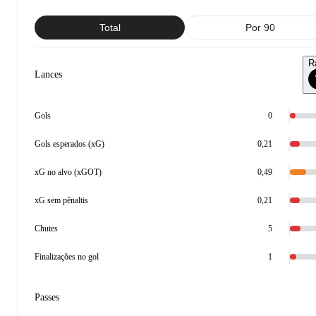
Total
Por 90
R
Lances
Gols
0
Gols esperados (xG)
0,21
xG no alvo (xGOT)
0,49
xG sem pênaltis
0,21
Chutes
5
Finalizações no gol
1
Passes