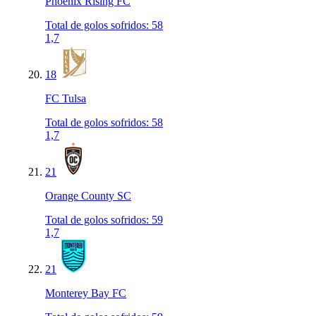
Phoenix Rising FC
Total de golos sofridos
:
58
1,7
18
FC Tulsa
Total de golos sofridos
:
58
1,7
21
Orange County SC
Total de golos sofridos
:
59
1,7
21
Monterey Bay FC