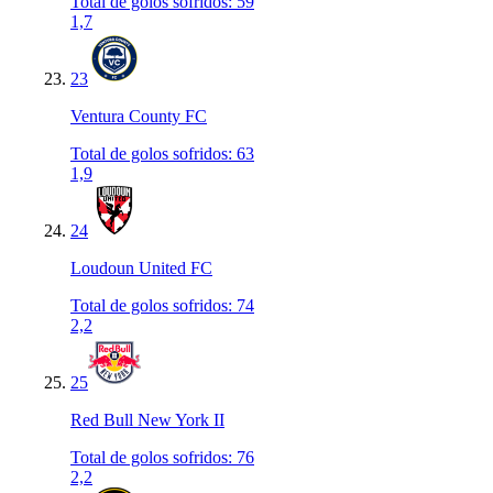
Total de golos sofridos
:
59
1,7
23
Ventura County FC
Total de golos sofridos
:
63
1,9
24
Loudoun United FC
Total de golos sofridos
:
74
2,2
25
Red Bull New York II
Total de golos sofridos
:
76
2,2