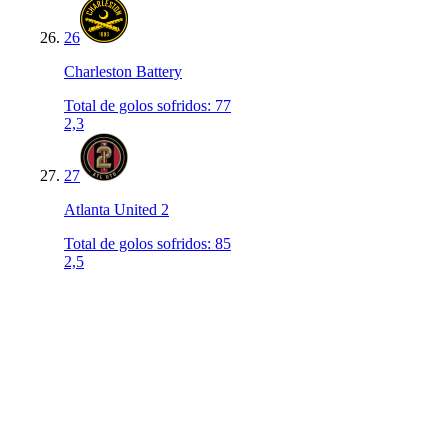
26
Charleston Battery
Total de golos sofridos
:
77
2,3
27
Atlanta United 2
Total de golos sofridos
:
85
2,5