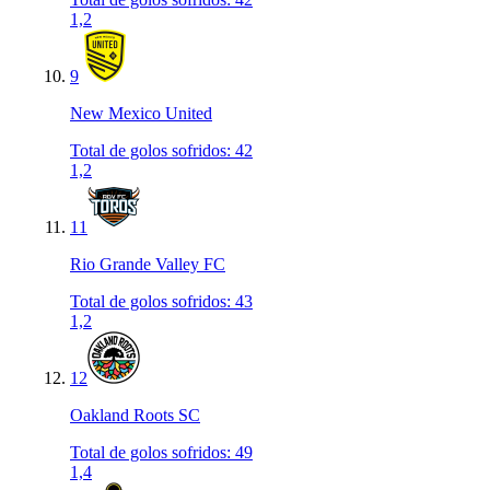
1,2
9
New Mexico United
Total de golos sofridos
:
42
1,2
11
Rio Grande Valley FC
Total de golos sofridos
:
43
1,2
12
Oakland Roots SC
Total de golos sofridos
:
49
1,4