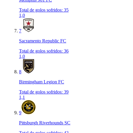
Total de golos sofridos
:
35
1,0
7
Sacramento Republic FC
Total de golos sofridos
:
36
1,0
8
Birmingham Legion FC
Total de golos sofridos
:
39
1,1
9
Pittsburgh Riverhounds SC
Total de golos sofridos
:
42