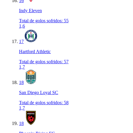
16
Indy Eleven
Total de golos sofridos
:
55
1,6
17
Hartford Athletic
Total de golos sofridos
:
57
1,7
18
San Diego Loyal SC
Total de golos sofridos
:
58
1,7
18