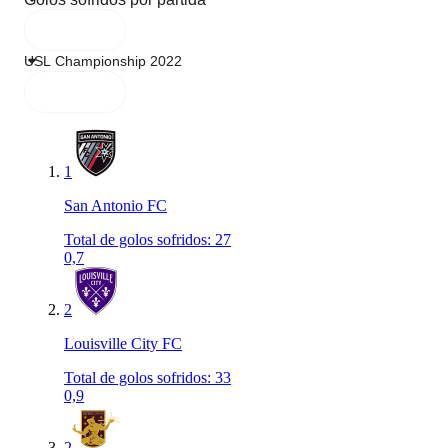
1
San Antonio FC
Total de golos sofridos
:
27
0,7
2
Louisville City FC
Total de golos sofridos
:
33
0,9
2