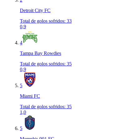
Detroit City FC
Total de golos sofridos
:
33
0,9
4
Tampa Bay Rowdies
Total de golos sofridos
:
35
0,9
5
Miami FC
Total de golos sofridos
:
35
1,0
5
Memphis 901 FC