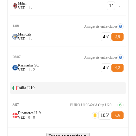
Milan
1‎’‎
-
V
E
D
1
-
1
1/08
Amigáveis entre clubes
Man City
45‎’‎
5,9
V
E
D
1
-
1
26/07
Amigáveis entre clubes
Karlsruher SC
45‎’‎
6,2
V
E
D
1
-
2
Itália U19
8/07
EURO U19 World Cup U20 Playoff
Dinamarca U19
105‎’‎
6,6
V
E
D
0
-
0