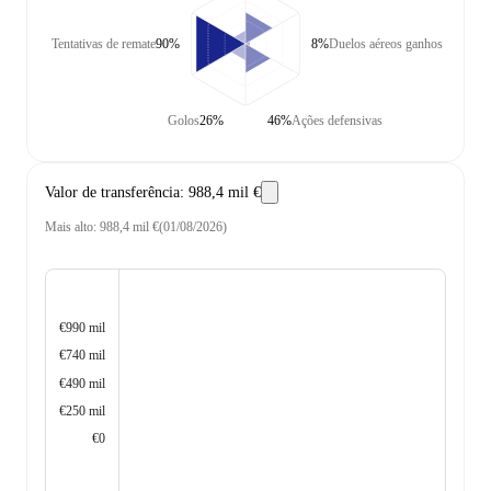
Tentativas de remate
90%
8%
Duelos aéreos ganhos
Golos
26%
46%
Ações defensivas
Valor de transferência
:
988,4 mil €
Mais alto
:
988,4 mil €
(
01/08/2026
)
€990 mil
€740 mil
€490 mil
€250 mil
€0