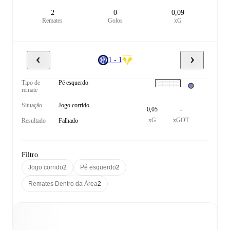
2
0
0,09
Remates
Golos
xG
1 - 1
Tipo de
Pé esquerdo
remate
Situação
Jogo corrido
0,05
-
xG
xGOT
Resultado
Falhado
Filtro
Jogo corrido
2
Pé esquerdo
2
Remates Dentro da Área
2