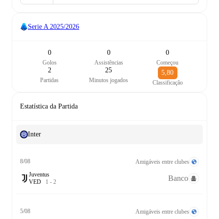
Serie A
2025/2026
0
0
0
Golos
Assistências
Começou
2
25
5,80
Partidas
Minutos jogados
Classificação
Estatística da Partida
Inter
8/08
Amigáveis entre clubes
Juventus
Banco
V
E
D
1
-
2
5/08
Amigáveis entre clubes