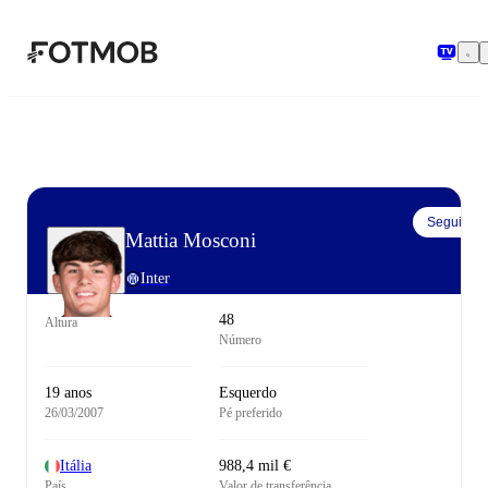
Saltar para o conteúdo principal
Seguir
Mattia Mosconi
Inter
48
Altura
Número
19 anos
Esquerdo
26/03/2007
Pé preferido
Itália
988,4 mil €
País
Valor de transferência