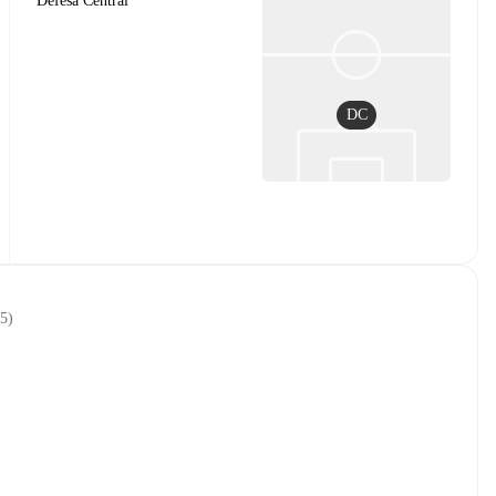
Defesa Central
DC
25
)