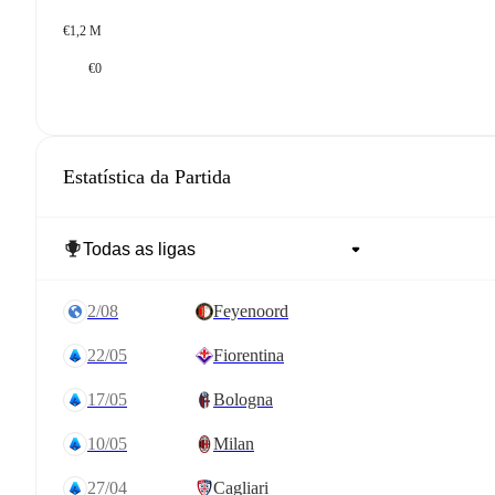
€1,2 M
€0
Estatística da Partida
2/08
Feyenoord
22/05
Fiorentina
17/05
Bologna
10/05
Milan
27/04
Cagliari