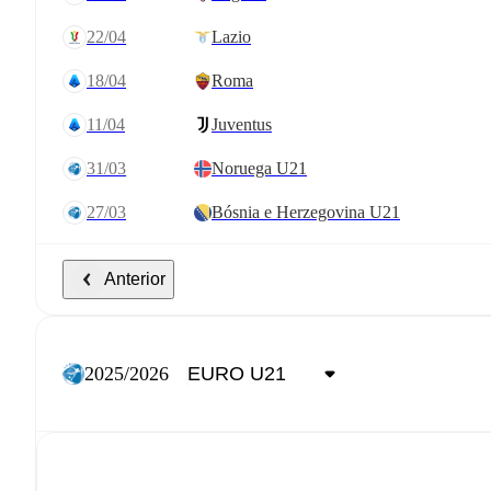
22/04
Lazio
18/04
Roma
11/04
Juventus
31/03
Noruega U21
27/03
Bósnia e Herzegovina U21
Anterior
2025/2026