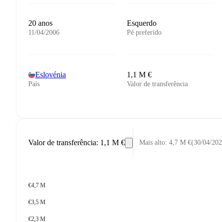
20 anos
Esquerdo
11/04/2006
Pé preferido
Eslovénia
1,1 M €
País
Valor de transferência
Valor de transferência
:
1,1 M €
Mais alto
:
4,7 M €
(
30/04/20
€4,7 M
€3,5 M
€2,3 M