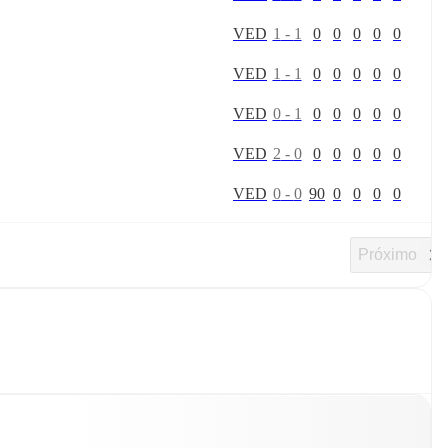
V
E
D
1
-
1
0
0
0
0
0
V
E
D
1
-
1
0
0
0
0
0
V
E
D
0
-
1
0
0
0
0
0
V
E
D
2
-
0
0
0
0
0
0
V
E
D
0
-
0
90
0
0
0
0
Próximo