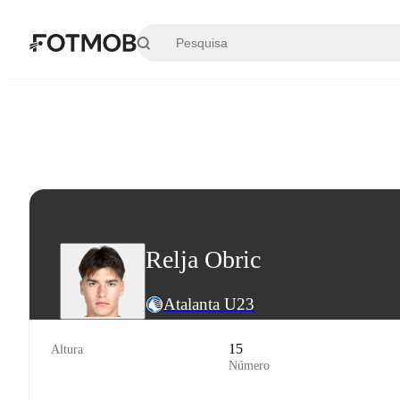
Saltar para o conteúdo principal
Relja Obric
Atalanta U23
15
Altura
Número