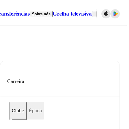
ransferências
Grelha televisiva
Sobre nós
Carreira
Clube
Época