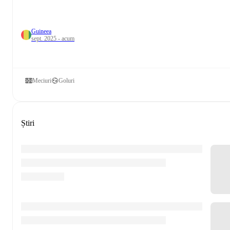
Guineea
sept. 2025 - acum
Meciuri
Goluri
Știri