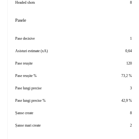
Headed shots
8
Pasele
Pase decisive
1
Asisturi estimate (xA)
0,64
Pase reușite
120
Pase reușite %
73,2 %
Pase lungi precise
3
Pase lungi precise %
42,9 %
Șanse create
8
Șanse mari create
2