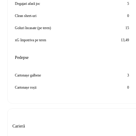
Degajari afară joc
5
Clean sheet-uri
0
Goluri încasate (pe teren)
15
xG împotriva pe teren
13,49
Pedepse
Cartonașe galbene
3
Cartonașe roșii
0
Carieră