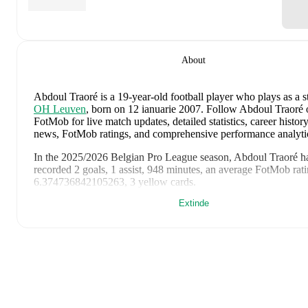
About
Abdoul Traoré
is a 19-year-old football player who plays as a s
OH Leuven
, born on 12 ianuarie 2007
.
Follow Abdoul Traoré 
FotMob for live match updates, detailed statistics, career history
news, FotMob ratings, and comprehensive performance analyti
In the
2025/2026
Belgian Pro League
season,
Abdoul Traoré
h
recorded
2 goals, 1 assist, 948 minutes, an average FotMob rati
6.374736842105263, 3 yellow cards
.
Extinde
Abdoul Traoré
's
10
most recent matches are shown below. Visi
match page for full details including lineups, match events, an
statistics:
4 iunie 2026
:
0
-
1
loss
away at
Northern Ireland
(
90 minutes
FotMob rating
)
23 mai 2026
:
0
-
2
loss
at home vs
Genk
(
64 minutes
,
5.8 Fo
rating
)
19 mai 2026
:
1
-
1
draw
away at
Sporting Charleroi
(
73 minu