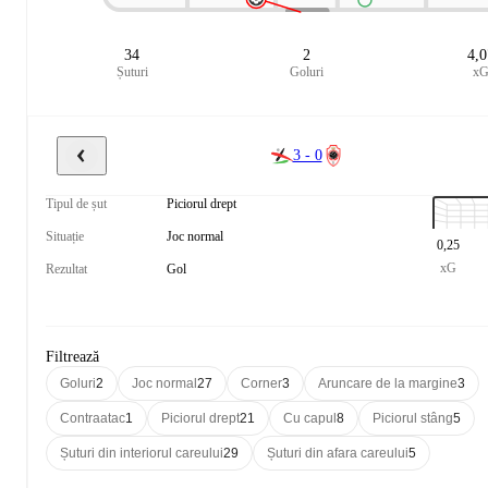
34
2
4,
Șuturi
Goluri
x
3 - 0
Tipul de șut
Piciorul drept
Situație
Joc normal
0,25
xG
Rezultat
Gol
Filtrează
Goluri
2
Joc normal
27
Corner
3
Aruncare de la margine
3
Contraatac
1
Piciorul drept
21
Cu capul
8
Piciorul stâng
5
Șuturi din interiorul careului
29
Șuturi din afara careului
5