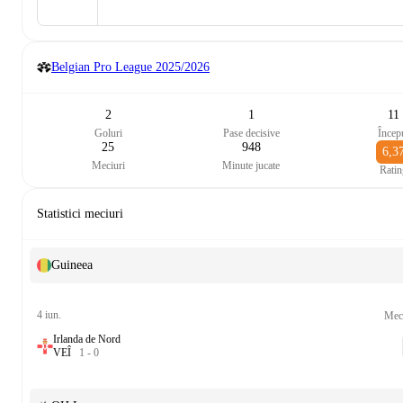
Belgian Pro League
2025/2026
2
1
11
Goluri
Pase decisive
Încep
25
948
6,3
Meciuri
Minute jucate
Rati
Statistici meciuri
Guineea
4 iun.
Meci
Irlanda de Nord
V
E
Î
1
-
0