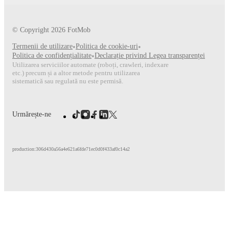
© Copyright
2026
FotMob
Termenii de utilizare
•
Politica de cookie-uri
•
Politica de confidențialitate
•
Declarație privind Legea transparenței
Utilizarea serviciilor automate (roboți, crawleri, indexare
etc.) precum și a altor metode pentru utilizarea
sistematică sau regulată nu este permisă.
Urmărește-ne
production:306d430a56a4e621a6fde71ec0d0f433af0c14a2