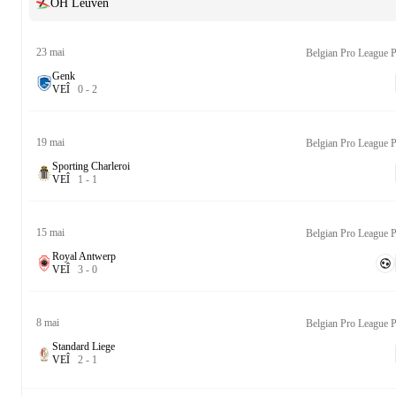
OH Leuven
23 mai
Genk
V
E
Î
0
-
2
19 mai
Sporting Charleroi
V
E
Î
1
-
1
15 mai
Royal Antwerp
V
E
Î
3
-
0
8 mai
Standard Liege
V
E
Î
2
-
1