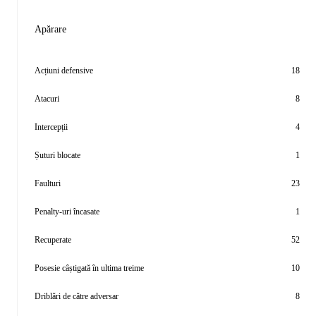
Apărare
Acțiuni defensive
18
Atacuri
8
Intercepții
4
Șuturi blocate
1
Faulturi
23
Penalty-uri încasate
1
Recuperate
52
Posesie câștigată în ultima treime
10
Driblări de către adversar
8