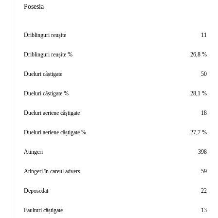
Posesia
Driblinguri reușite
11
Driblinguri reușite %
26,8 %
Dueluri câștigate
50
Dueluri câștigate %
28,1 %
Dueluri aeriene câștigate
18
Dueluri aeriene câștigate %
27,7 %
Atingeri
398
Atingeri în careul advers
59
Deposedat
22
Faulturi câștigate
13