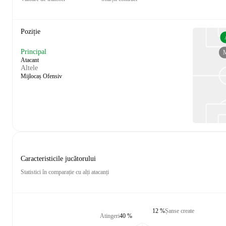
Poziție
Principal
Atacant
Altele
Mijlocaș Ofensiv
Caracteristicile jucătorului
Statistici în comparație cu alți atacanți
12 %
Șanse create
Atingeri
40 %