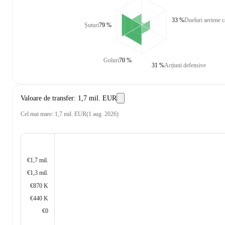
33 %
Dueluri aeriene c
Șuturi
79 %
Goluri
70 %
31 %
Acțiuni defensive
Valoare de transfer
:
1,7 mil. EUR
Cel mai mare
:
1,7 mil. EUR
(
1 aug. 2026
)
€1,7 mil.
€1,3 mil.
€870 K
€440 K
€0