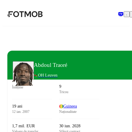
Sari la conținutul principal
Abdoul Traoré
OH Leuven
9
Înălțime
Tricou
19 ani
Guineea
12 ian. 2007
Naționalitate
1,7 mil. EUR
30 iun. 2028
Valoare de transfer
Sfârșit contract