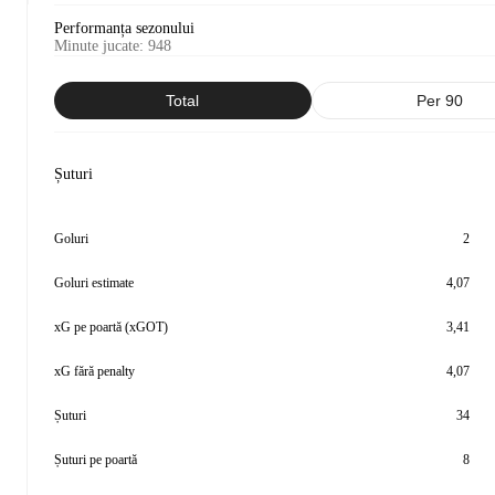
Performanța sezonului
Minute jucate
:
948
Total
Per 90
Șuturi
Goluri
2
Goluri estimate
4,07
xG pe poartă (xGOT)
3,41
xG fără penalty
4,07
Șuturi
34
Șuturi pe poartă
8