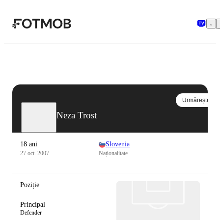
Sari la conținutul principal
Urmărește
Neza Trost
18 ani
Slovenia
27 oct. 2007
Naționalitate
Poziție
Principal
Defender