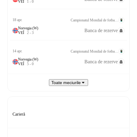
V
E
Î
1
-
0
18 apr.
Campionatul Mondial de fotbal feminin Calificări UEFA League A Grp. 4
Norvegia (W)
Banca de rezerve
V
E
Î
2
-
3
14 apr.
Campionatul Mondial de fotbal feminin Calificări UEFA League A Grp. 4
Norvegia (W)
Banca de rezerve
V
E
Î
5
-
0
Toate meciurile
Carieră