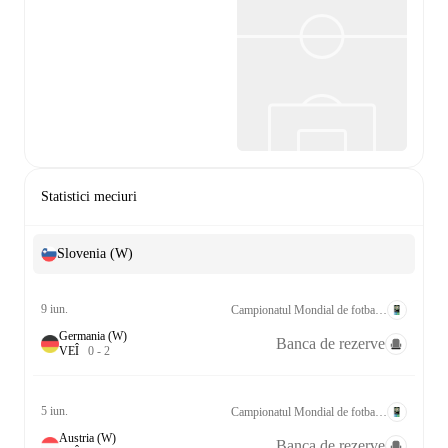
Statistici meciuri
Slovenia (W)
9 iun.
Campionatul Mondial de fotbal feminin Calificări UEFA League A Grp. 4
Germania (W)
Banca de rezerve
V
E
Î
0
-
2
5 iun.
Campionatul Mondial de fotbal feminin Calificări UEFA League A Grp. 4
Austria (W)
Banca de rezerve