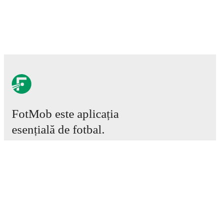
FotMob este aplicația
esențială de fotbal.
Meciuri
Știri
Centru de Transferuri
Zvonuri
Program TV
Despre noi