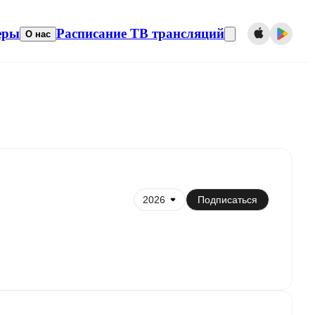
еры
Расписание ТВ трансляций
О нас
ронизировать с календарем
Подписаться