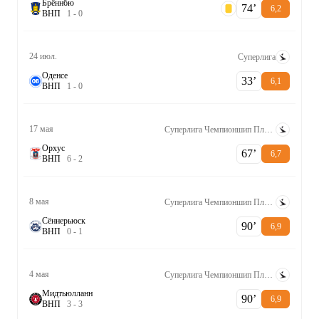
Брённбю
74‎’‎
6,2
В
Н
П
1
-
0
24 июл.
Суперлига
Оденсе
33‎’‎
6,1
В
Н
П
1
-
0
17 мая
Суперлига Чемпионшип Плей-офф
Орхус
67‎’‎
6,7
В
Н
П
6
-
2
8 мая
Суперлига Чемпионшип Плей-офф
Сённерьюск
90‎’‎
6,9
В
Н
П
0
-
1
4 мая
Суперлига Чемпионшип Плей-офф
Мидтьюлланн
90‎’‎
6,9
В
Н
П
3
-
3