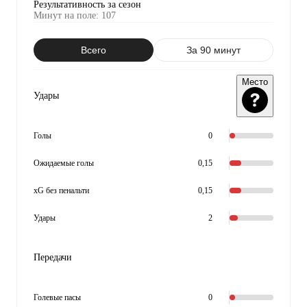
Результативность за сезон
Минут на поле
:
107
Всего
За 90 минут
Место
Удары
Голы
0
Ожидаемые голы
0,15
xG без пенальти
0,15
Удары
2
Передачи
Голевые пасы
0