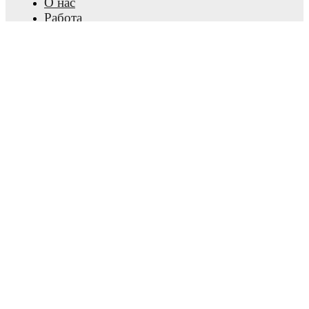
О нас
Работа
Рекламировать
Lineup Builder
FAQ
Рейтинг ФИФА (мужчины)
Рейтинг ФИФА (женщины)
Прогнозист
Новостная рассылка
Установить приложение