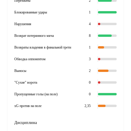
Перехваты
2
Блокированные удары
1
Нарушения
4
Возврат потерянного мяча
8
Возвраты владения в финальной трети
1
Обводка оппонентом
3
Выносы
2
"Сухие" ворота
0
Пропущенные голы (на поле)
0
xG против на поле
2,35
Дисциплина