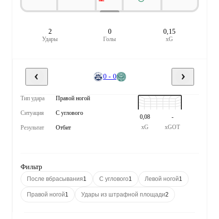
2
0
0,15
Удары
Голы
xG
0 - 0
Тип удара
Правой ногой
Ситуация
С углового
0,08
-
xG
xGOT
Результат
Отбит
Фильтр
После вбрасывания
1
С углового
1
Левой ногой
1
Правой ногой
1
Удары из штрафной площади
2