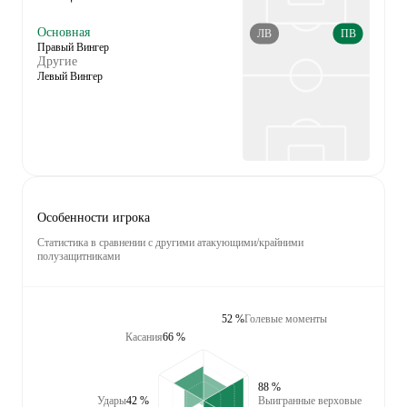
Основная
ЛВ
ПВ
Правый Вингер
Другие
Левый Вингер
Особенности игрока
Статистика в сравнении с другими атакующими/крайними
полузащитниками
52 %
Голевые моменты
Касания
66 %
88 %
Удары
42 %
Выигранные верховые