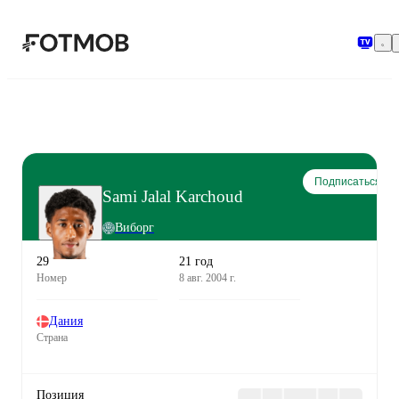
Перейти к основному содержимому
Подписаться
Sami Jalal Karchoud
Виборг
29
21 год
Номер
8 авг. 2004 г.
Дания
Страна
Позиция