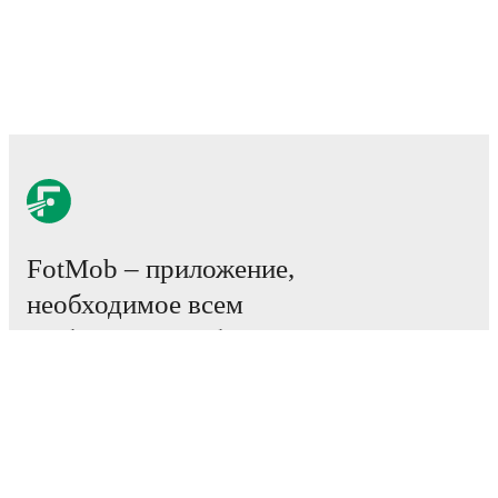
FotMob – приложение,
необходимое всем
любителям футбола.
Матчи
Новости
Центр трансферов
Слухи