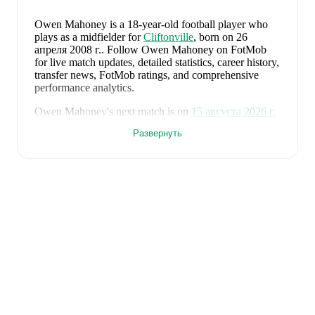
Owen Mahoney
is a 18-year-old football player who
plays as a midfielder
for
Cliftonville
, born on 26
апреля 2008 г.
.
Follow Owen Mahoney on FotMob
for live match updates, detailed statistics, career history,
transfer news, FotMob ratings, and comprehensive
performance analytics.
Owen Mahoney
's next match is on
15 августа 2026 г.
when
Cliftonville
face
Bangor
in the
Premiership
.
Развернуть
Owen Mahoney
currently plays for
Cliftonville
.
Owen Mahoney
's career has also included time at
Larne
and
Cliftonville
.
Owen Mahoney
is from
Northern Ireland
, and the
national team includes
Pierce Charles
,
Patrick Kelly
,
Ruairi McConville
,
Tom Atcheson
,
Trai Hume
,
Jamie
McDonnell
,
Ethan Galbraith
,
Callum Marshall
,
Kieran
Morrison
,
Jamie Donley
,
Paul Smyth
,
Luke
Southwood
,
Ceadach O'Neill
,
Isaac Price
,
Justin
Devenny
,
Alistair McCann
,
Braiden Graham
,
Jamie
Reid
,
Shea Charles
,
Brodie Spencer
,
Josh Magennis
,
Ciaron Brown
,
and
Josh Clarke
.
Explore each player's