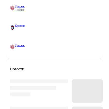
Триглав
- сейчас
Кротоне
Триглав
Новости