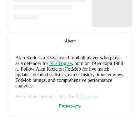
About
Alen Krcic
is a 37-year-old football player who plays
as a defender
for
ND Triglav
, born on 19 ноября 1988
г.
.
Follow Alen Krcic on FotMob for live match
updates, detailed statistics, career history, transfer news,
FotMob ratings, and comprehensive performance
analytics.
Alen Krcic
currently plays for
ND Triglav
.
Развернуть
Alen Krcic
's career has also included time at
Crotone
and
ND Triglav
.
Alen Krcic
is from
Slovenia
, and the
national team
includes
Jan Oblak
,
Zan Karnicnik
,
Jost Urbancic
,
Marcel Ratnik
,
Srdjan Kuzmic
,
Jaka Bijol
,
Benjamin