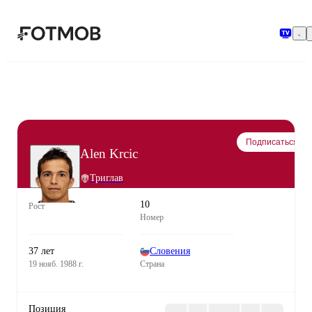
Перейти к основному содержимому
Подписаться
Alen Krcic
Триглав
10
Рост
Номер
37 лет
Словения
19 нояб. 1988 г.
Страна
Позиция