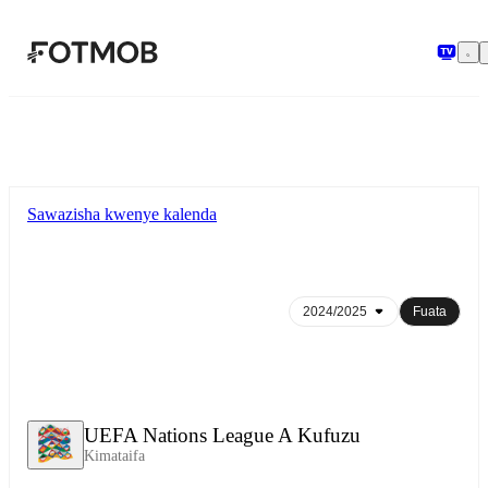
Ruka hadi maudhui kuu
Sawazisha kwenye kalenda
Fuata
UEFA Nations League A Kufuzu
Kimataifa