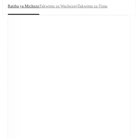
Ratiba ya Michezo
Takwimu za Wachezaji
Takwimu za Timu