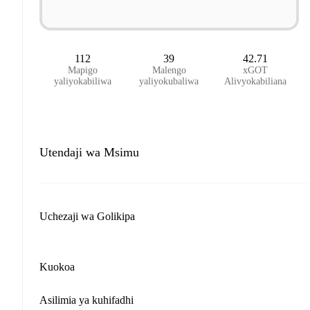
112
39
42.71
Mapigo
Malengo
xGOT
yaliyokabiliwa
yaliyokubaliwa
Alivyokabiliana
Utendaji wa Msimu
Uchezaji wa Golikipa
Kuokoa
Asilimia ya kuhifadhi