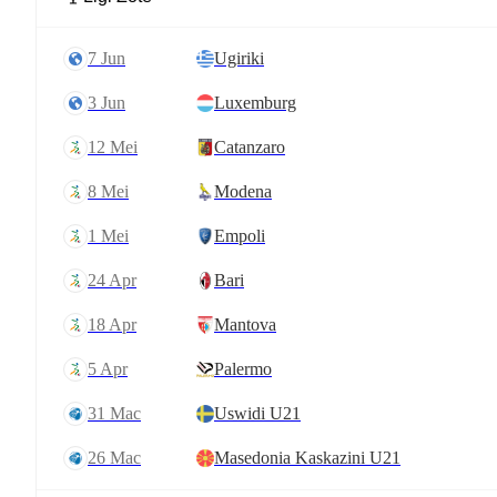
7 Jun
Ugiriki
3 Jun
Luxemburg
12 Mei
Catanzaro
8 Mei
Modena
1 Mei
Empoli
24 Apr
Bari
18 Apr
Mantova
5 Apr
Palermo
31 Mac
Uswidi U21
26 Mac
Masedonia Kaskazini U21