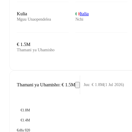
Kulia
Italia
Mguu Unaopendelea
Nchi
€ 1.5M
Thamani ya Uhamisho
Thamani ya Uhamisho
:
€ 1.5M
Juu
:
€ 1.8M
(
1 Jul 2026
)
€1.8M
€1.4M
€elfu 920