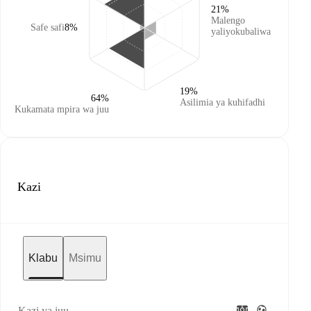
21%
Malengo
Safe safi
8%
yaliyokubaliwa
19%
64%
Asilimia ya kuhifadhi
Kukamata mpira wa juu
Kazi
Klabu
Msimu
Kazi ya juu