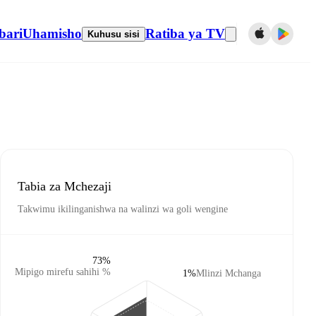
bari
Uhamisho
Ratiba ya TV
Kuhusu sisi
Tabia za Mchezaji
Takwimu ikilinganishwa na walinzi wa goli wengine
73%
Mipigo mirefu sahihi %
1%
Mlinzi Mchanga