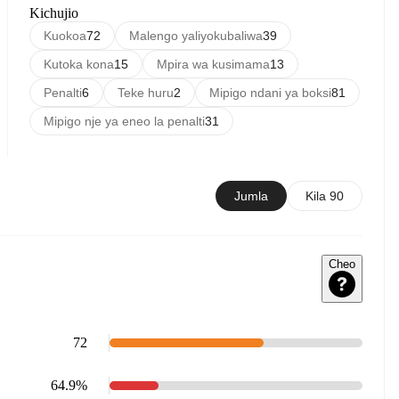
Kichujio
Kuokoa
72
Malengo yaliyokubaliwa
39
Kutoka kona
15
Mpira wa kusimama
13
Penalti
6
Teke huru
2
Mipigo ndani ya boksi
81
Mipigo nje ya eneo la penalti
31
Jumla
Kila 90
Cheo
72
64.9%