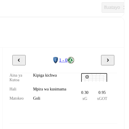
Ifuatayo
1 - 0
Aina ya
Kipiga kichwa
Kutoa
Hali
Mpira wa kusimama
0.30
0.95
Matokeo
Goli
xG
xGOT