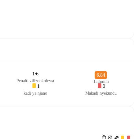
1/6
6.84
Penalti zilizookolewa
Tathmini
1
0
kadi ya njano
Makadi nyekundu