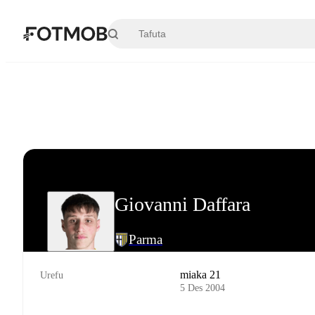
Ruka hadi maudhui kuu
Giovanni Daffara
Parma
miaka 21
Urefu
5 Des 2004