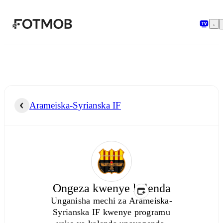
Ruka hadi maudhui kuu
Arameiska-Syrianska IF
Ongeza kwenye kalenda
Unganisha mechi za
Arameiska-
Syrianska IF
kwenye programu