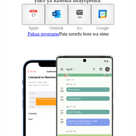
yako ya kalenda unayopenda.
Apple
Outlook
Ics
Google
Pakua programu
Pata uzoefu bora wa simu