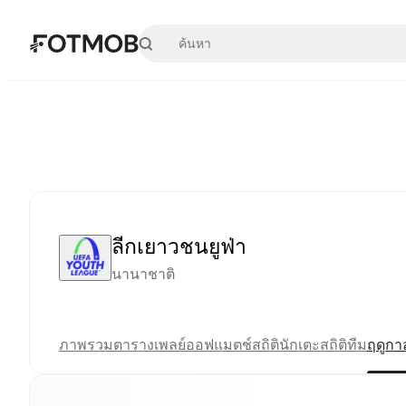
ข้ามไปยังเนื้อหาหลัก
ลีกเยาวชนยูฟ่า
นานาชาติ
ภาพรวม
ตาราง
เพลย์ออฟ
แมตช์
สถิตินักเตะ
สถิติทีม
ฤดูกา