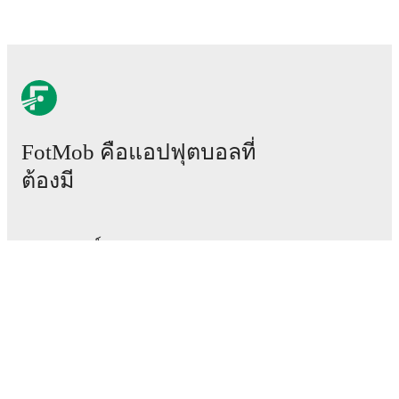
TV and streaming info: Find out where to watch the
match.
Live standings: Follow league tables and tournament
info in real time.
FotMob คือแอปฟุตบอลที่
Live odds & insights: Track match favorites and
ต้องมี
before, during and post match.
Commentary & ticker: Rich text commentary for
แมตช์
major matches to follow the action even if you can't
watch.
ข่าว
ศูนย์ย้ายทีม
All of these features make FotMob the best way to follow
ข่าวลือ
Ascoli
vs
Union Brescia
, whether you're checking the
scores or diving into detailed stats. FotMob also covers
ผังรายการทีวี
every team and competition worldwide, with fixtures,
เกี่ยวกับเรา
results, and squad info available on team pages.