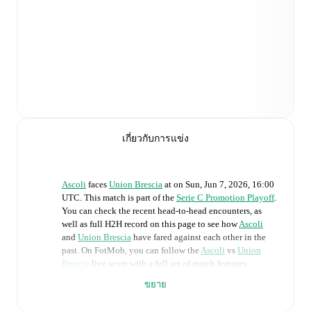
เกี่ยวกับการแข่ง
Ascoli
faces
Union Brescia
at
on
Sun, Jun 7, 2026, 16:00
UTC
.
This match is part of the
Serie C Promotion Playoff
.
You can check the recent head-to-head encounters, as
well as full H2H record on this page to see how
Ascoli
and
Union Brescia
have fared against each other in the
past. On FotMob, you can follow the
Ascoli
vs
Union
Brescia
live score with a full set of match features,
including:
ขยาย
Live updates: Every goal, card, substitution and key