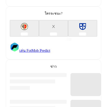
ใครจะชนะ?
X
เล่น FotMob Predict
ข่าว