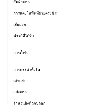
สัมผัสบอล
การแตะในพื้นที่ฝ่ายตรงข้าม
เสียบอล
ฟาวล์ที่ได้รับ
การตั้งรับ
การกระทำตั้งรับ
เข้าแย่ง
แย่งบอล
จำนวนยิงที่ถูกบล็อก