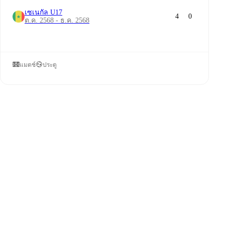
เซเนกัล U17
4
0
ต.ค. 2568 - ธ.ค. 2568
แมตช์
ประตู