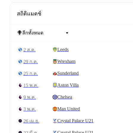
สถิติแมตช์
Leeds
2 ส.ค.
Wrexham
29 ก.ค.
Sunderland
25 ก.ค.
Aston Villa
15 พ.ค.
Chelsea
9 พ.ค.
Man United
3 พ.ค.
Crystal Palace U21
26 เม.ย.
Crystal Palace U21
22 มี.ค.