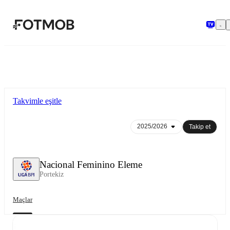
Ana içeriğe geç
Takvimle eşitle
Takip et
Nacional Feminino Eleme
Portekiz
Maçlar