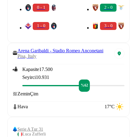
0 - 1
2 - 0
1 - 0
3 - 0
Arena Garibaldi - Stadio Romeo Anconetani
Pisa, Italy
Kapasite
17.500
Seyirci
10.931
%62
Zemin
Çim
Hava
17°C
Serie A Tur 31
Luca Zufferli