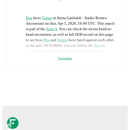
Pisa
faces
Torino
at
Arena Garibaldi - Stadio Romeo
Anconetani
on
Sun, Apr 5, 2026, 16:00 UTC
.
This match
is part of the
Serie A
. You can check the recent head-to-
head encounters, as well as full H2H record on this page
to see how
Pisa
and
Torino
have fared against each other
in the past. On FotMob, you can follow the
Pisa
vs
Torino
live score with a full set of match features,
including:
Genişlet
Live updates: Every goal, card, substitution and key
moment instantly delivered on FotMob.
Real-time extensive stats powered by Opta:
Possession, shots, corners, big chances created, xG,
momentum, and shot maps.
The lineups are:
Pisa
(3-5-2)
:
Adrian Semper
-
Arturo Calabresi
,
Antonio Caracciolo
,
Simone Canestrelli
-
Mehdi