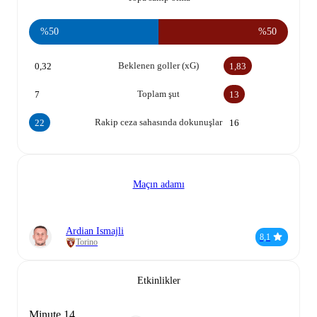
%50
%50
Beklenen goller (xG)
0,32
1,83
Toplam şut
7
13
Rakip ceza sahasında dokunuşlar
22
16
Maçın adamı
Ardian Ismajli
8,1
Torino
Etkinlikler
Minute 14