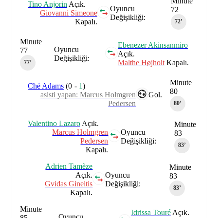
Minute
Tino Anjorin
Açık.
Oyuncu
72
Giovanni Simeone
Değişikliği:
Kapalı.
72‎’‎
Minute
Ebenezer Akinsanmiro
Oyuncu
77
Açık.
Değişikliği:
Malthe Højholt
Kapalı.
77‎’‎
Minute
Ché Adams
(
0
-
1
)
80
asisti yapan: Marcus Holmgren
Gol.
Pedersen
80‎’‎
Valentino Lazaro
Açık.
Minute
Marcus Holmgren
Oyuncu
83
Pedersen
Değişikliği:
83‎’‎
Kapalı.
Adrien Tamèze
Minute
Açık.
Oyuncu
83
Gvidas Gineitis
Değişikliği:
83‎’‎
Kapalı.
Minute
Idrissa Touré
Açık.
Oyuncu
85