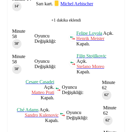
Sarı kart.
Michel Aebischer
14‎’‎
+1 dakika eklendi
Minute
Felipe Loyola
Açık.
Oyuncu
58
Henrik Meister
Değişikliği:
Kapalı.
58‎’‎
Filip Stojilkovic
Minute
Oyuncu
Açık.
58
Değişikliği:
Stefano Moreo
58‎’‎
Kapalı.
Cesare Casadei
Minute
Açık.
Oyuncu
62
Matteo Prati
Değişikliği:
62‎’‎
Kapalı.
Minute
Ché Adams
Açık.
Oyuncu
62
Sandro Kulenovic
Değişikliği:
Kapalı.
62‎’‎