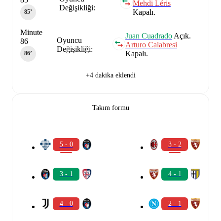
Mehdi Léris
Değişikliği:
Kapalı.
85‎’‎
Minute
Juan Cuadrado
Açık.
Oyuncu
86
Arturo Calabresi
Değişikliği:
Kapalı.
86‎’‎
+4 dakika eklendi
Takım formu
5 - 0
3 - 2
3 - 1
4 - 1
4 - 0
2 - 1