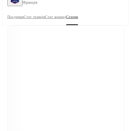
Франція
Поєдинки
Стат. гравців
Стат. команд
Сезони