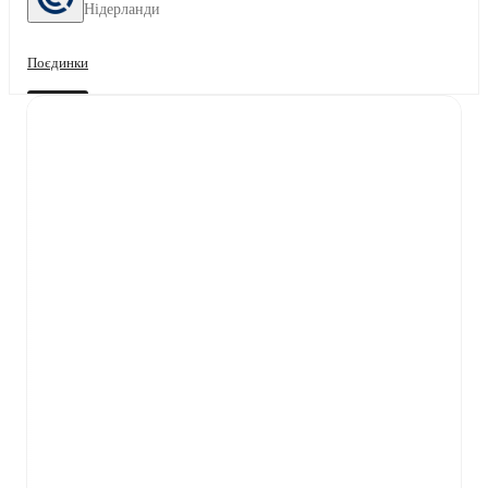
Нідерланди
Поєдинки