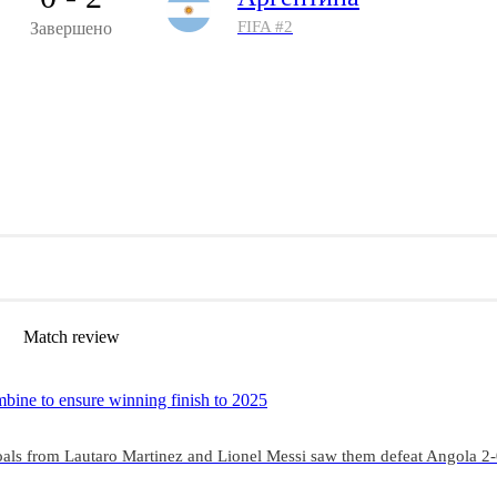
FIFA #
2
Завершено
Match review
bine to ensure winning finish to 2025
goals from Lautaro Martinez and Lionel Messi saw them defeat Angola 2-