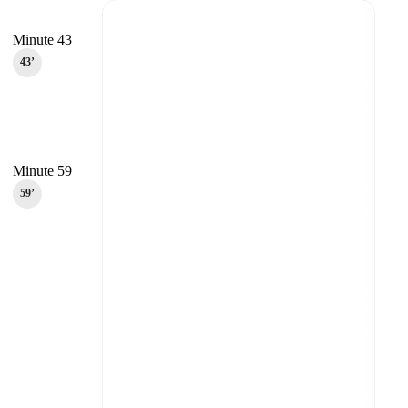
Minute 43
43‎’‎
Minute 59
59‎’‎