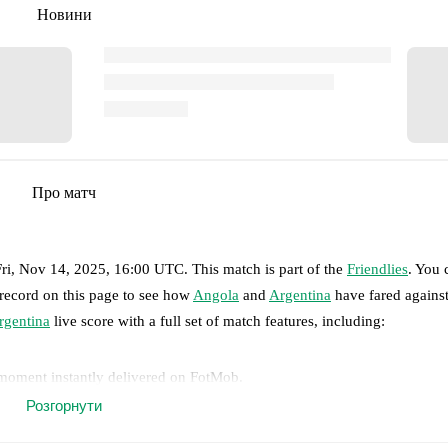
Новини
Про матч
Fri, Nov 14, 2025, 16:00 UTC
.
This match is part of the
Friendlies
. You 
 record on this page to see how
Angola
and
Argentina
have fared against
rgentina
live score with a full set of match features, including:
 moment instantly delivered on FotMob.
Розгорнути
on, shots, corners, big chances created, xG, momentum, and shot maps.