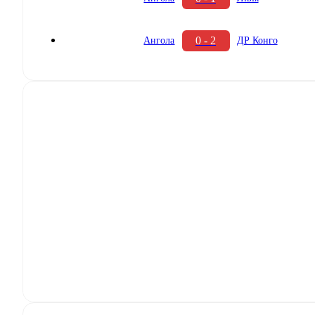
0 - 2
Ангола
ДР Конго