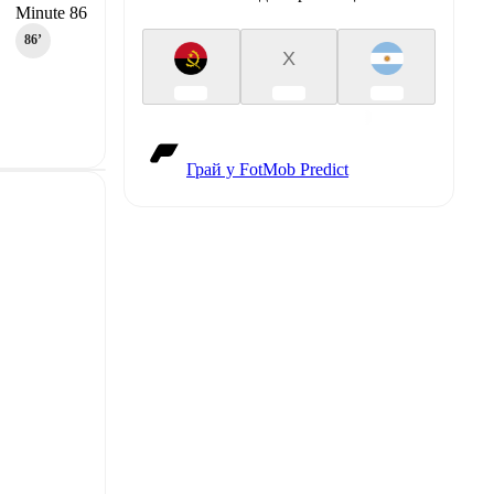
Minute 86
86‎’‎
X
Грай у FotMob Predict