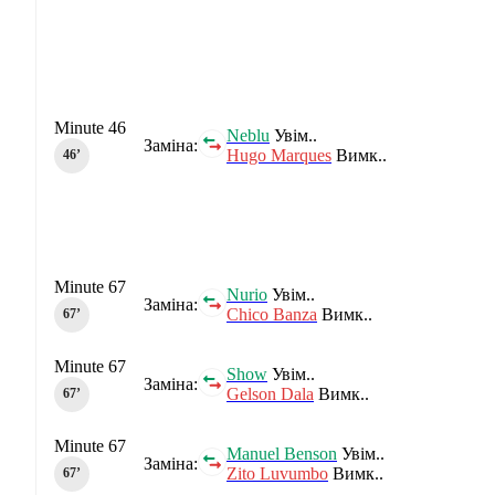
Minute 46
Neblu
Увім..
Заміна:
Hugo Marques
Вимк..
46‎’‎
Minute 67
Nurio
Увім..
Заміна:
Chico Banza
Вимк..
67‎’‎
Minute 67
Show
Увім..
Заміна:
Gelson Dala
Вимк..
67‎’‎
Minute 67
Manuel Benson
Увім..
Заміна:
Zito Luvumbo
Вимк..
67‎’‎