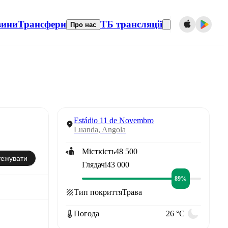
вини
Трансфери
ТБ трансляції
Про нас
Estádio 11 de Novembro
Luanda, Angola
Місткість
48 500
тежувати
Глядачі
43 000
89%
Тип покриття
Трава
Погода
26 °C