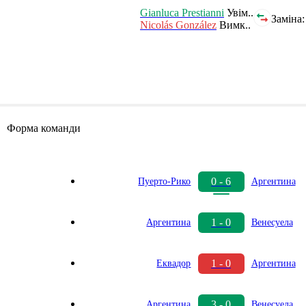
Gianluca Prestianni
Увім..
Заміна:
Nicolás González
Вимк..
Форма команди
0 - 6
Пуерто-Рико
Аргентина
1 - 0
Аргентина
Венесуела
1 - 0
Еквадор
Аргентина
3 - 0
Аргентина
Венесуела