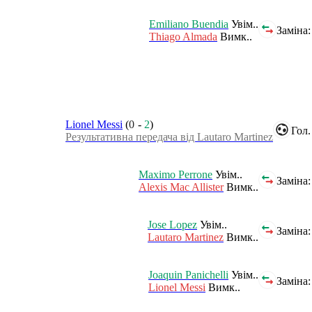
Emiliano Buendia
Увім..
Заміна:
Thiago Almada
Вимк..
Lionel Messi
(
0
-
2
)
Гол.
Результативна передача від Lautaro Martinez
Maximo Perrone
Увім..
Заміна:
Alexis Mac Allister
Вимк..
Jose Lopez
Увім..
Заміна:
Lautaro Martinez
Вимк..
Joaquin Panichelli
Увім..
Заміна:
Lionel Messi
Вимк..