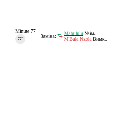
Minute 77
Mabululu
Увім..
Заміна:
M'Bala Nzola
Вимк..
77‎’‎