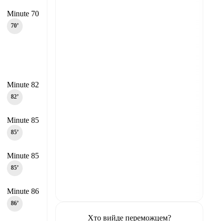
Minute 70
70‎’‎
Minute 82
82‎’‎
Minute 85
85‎’‎
Minute 85
85‎’‎
Minute 86
86‎’‎
Хто вийде переможцем?