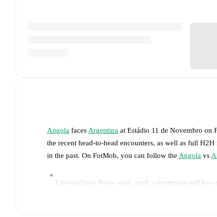
Angola
faces
Argentina
at
Estádio 11 de Novembro
on
the recent head-to-head encounters, as well as full H2H
in the past. On FotMob, you can follow the
Angola
vs
A
Live updates: Every goal, card, substitution and key
Real-time extensive stats powered by Opta: Possessi