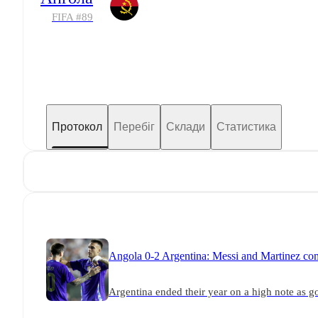
FIFA #
89
Протокол
Перебіг
Склади
Статистика
Angola 0-2 Argentina: Messi and Martinez com
Argentina ended their year on a high note as 