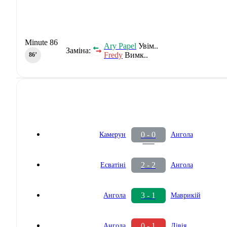
Minute 86
Ary Papel
Увім..
Заміна:
Fredy
Вимк..
86‎’‎
0 - 0
Камерун
Ангола
2 - 2
Есватіні
Ангола
3 - 1
Ангола
Маврикій
0 - 1
Ангола
Лівія