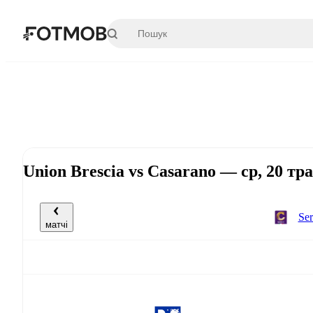
Перейти до основного вмісту
Union Brescia vs Casarano — ср, 20 тр
Ser
матчі