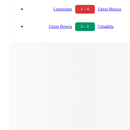
1 - 0
Lumezzane
Union Brescia
2 - 1
Union Brescia
Cittadella