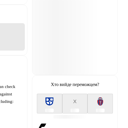
Хто вийде переможцем?
can check
against
X
cluding: