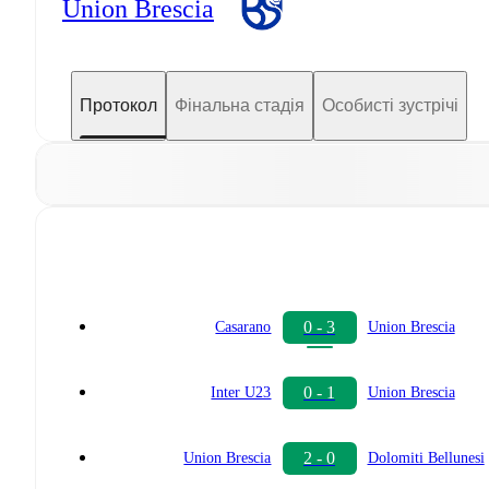
Union Brescia
Протокол
Фінальна стадія
Особисті зустрічі
0 - 3
Casarano
Union Brescia
0 - 1
Inter U23
Union Brescia
2 - 0
Union Brescia
Dolomiti Bellunesi