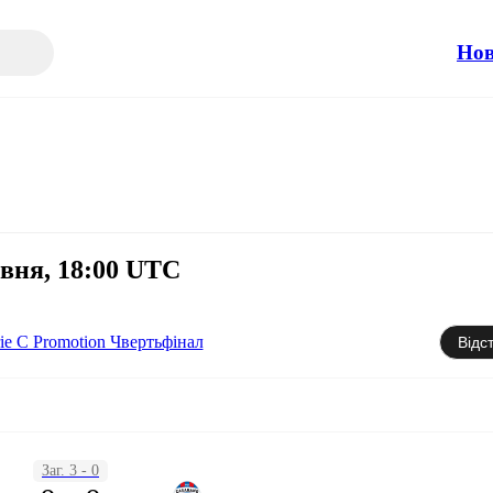
Но
авня, 18:00 UTC
ie C Promotion Чвертьфінал
Відс
Заг. 3 - 0