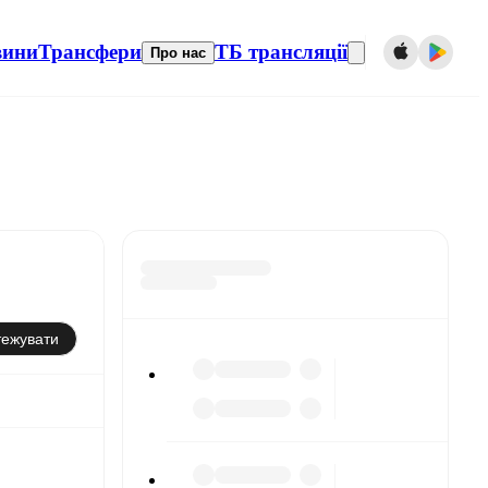
вини
Трансфери
ТБ трансляції
Про нас
тежувати