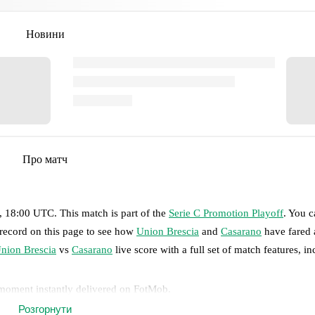
Новини
Про матч
, 18:00 UTC
.
This match is part of the
Serie C Promotion Playoff
. You 
 record on this page to see how
Union Brescia
and
Casarano
have fared 
nion Brescia
vs
Casarano
live score with a full set of match features, in
 moment instantly delivered on FotMob.
Розгорнути