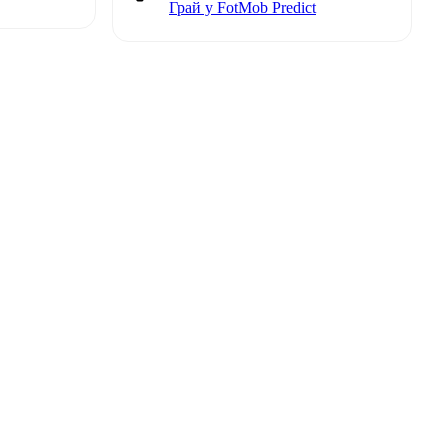
Грай у FotMob Predict
t is
eups are
t each