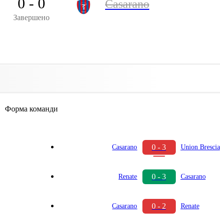
0 - 0
Casarano
Завершено
Форма команди
0 - 3
Casarano
Union Brescia
0 - 3
Renate
Casarano
0 - 2
Casarano
Renate