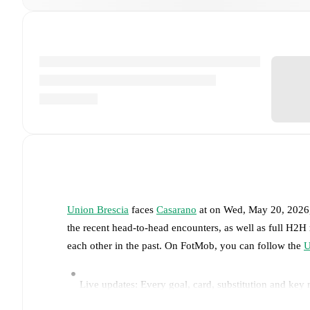
Union Brescia
faces
Casarano
at
on
Wed, May 20, 2026
the recent head-to-head encounters, as well as full H2H
each other in the past. On FotMob, you can follow the
U
Live updates: Every goal, card, substitution and key