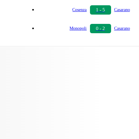
1 - 5
Cosenza
Casarano
0 - 2
Monopoli
Casarano