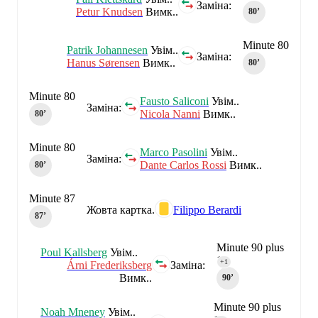
Заміна:
Petur Knudsen
Вимк..
80‎’‎
Minute 80
Patrik Johannesen
Увім..
Заміна:
Hanus Sørensen
Вимк..
80‎’‎
Minute 80
Fausto Saliconi
Увім..
Заміна:
Nicola Nanni
Вимк..
80‎’‎
Minute 80
Marco Pasolini
Увім..
Заміна:
Dante Carlos Rossi
Вимк..
80‎’‎
Minute 87
Жовта картка.
Filippo Berardi
87‎’‎
Minute 90 plus
Poul Kallsberg
Увім..
1
+1
Árni Frederiksberg
Заміна:
Вимк..
90‎’‎
Minute 90 plus
Noah Mneney
Увім..