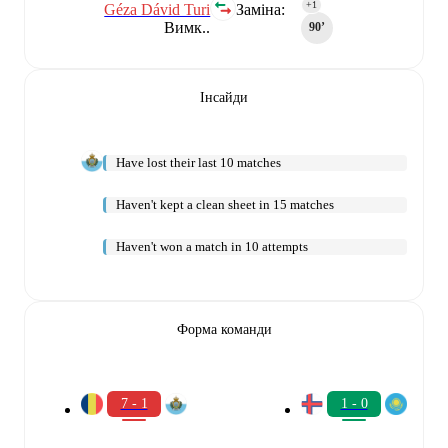
1
+1
Géza Dávid Turi
Заміна:
Вимк..
90‎’‎
Інсайди
Have lost their last 10 matches
Haven't kept a clean sheet in 15 matches
Haven't won a match in 10 attempts
Форма команди
7 - 1
1 - 0