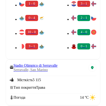
1 - 0
3 - 1
0 - 4
2 - 1
10 - 0
4 - 0
3 - 1
0 - 1
Stadio Olimpico di Serravalle
Serravalle, San Marino
Місткість
5 115
Тип покриття
Трава
Погода
14 °C