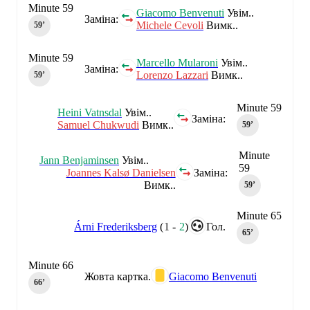
Minute 59
Giacomo Benvenuti
Увім..
Заміна:
Michele Cevoli
Вимк..
59‎’‎
Minute 59
Marcello Mularoni
Увім..
Заміна:
Lorenzo Lazzari
Вимк..
59‎’‎
Minute 59
Heini Vatnsdal
Увім..
Заміна:
Samuel Chukwudi
Вимк..
59‎’‎
Minute
Jann Benjaminsen
Увім..
59
Joannes Kalsø Danielsen
Заміна:
Вимк..
59‎’‎
Minute 65
Árni Frederiksberg
(
1
-
2
)
Гол.
65‎’‎
Minute 66
Жовта картка.
Giacomo Benvenuti
66‎’‎