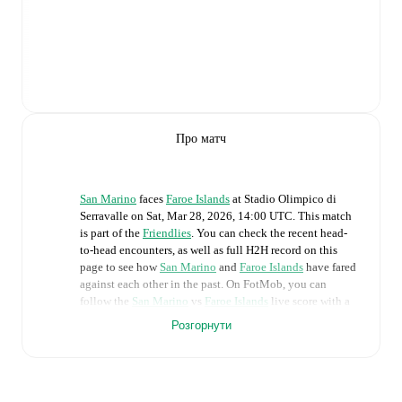
Про матч
San Marino
faces
Faroe Islands
at
Stadio Olimpico di
Serravalle
on
Sat, Mar 28, 2026, 14:00 UTC
.
This match
is part of the
Friendlies
. You can check the recent head-
to-head encounters, as well as full H2H record on this
page to see how
San Marino
and
Faroe Islands
have fared
against each other in the past. On FotMob, you can
follow the
San Marino
vs
Faroe Islands
live score with a
full set of match features, including:
Розгорнути
Live updates: Every goal, card, substitution and key
moment instantly delivered on FotMob.