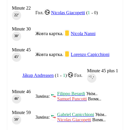
Minute 22
Гол.
Nicolas Giacopetti
(
1
-
0
)
22‎’‎
Minute 30
Жовта картка.
Nicola Nanni
30‎’‎
Minute 45
Жовта картка.
Lorenzo Capicchioni
45‎’‎
Minute 45 plus 1
Jákup Andreasen
(
1
-
1
)
Гол.
+1
45‎’‎
Minute 46
Filippo Berardi
Увім..
Заміна:
Samuel Pancotti
Вимк..
46‎’‎
Minute 59
Gabriel Capicchioni
Увім..
Заміна:
Nicolas Giacopetti
Вимк..
59‎’‎