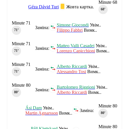
Minute 68
Géza Dávid Turi
Жовта картка.
68‎’‎
Minute 71
Simone Giocondi
Увім..
Заміна:
Filippo Fabbri
Вимк..
71‎’‎
Minute 71
Matteo Valli Casadei
Увім..
Заміна:
Lorenzo Capicchioni
Вимк..
71‎’‎
Minute 71
Alberto Riccardi
Увім..
Заміна:
Alessandro Tosi
Вимк..
71‎’‎
Minute 80
Bartolomeo Riggioni
Увім..
Заміна:
Alberto Riccardi
Вимк..
80‎’‎
Minute 80
Ási Dam
Увім..
Заміна:
Martin Agnarsson
Вимк..
80‎’‎
Minute 80
Páll Klettskard
Увім..